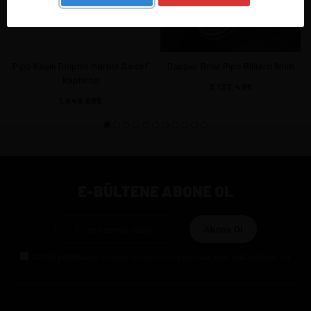
Pipo Kaşık Dolphin Marble Sedef
Dapper Briar Pipe Billiard 9mm
kaplama
3.132,49
1.648,68
E-BÜLTENE ABONE OL
Abone Ol
Gizlilik politikasını
okudum ve elektronik posta almayı kabul ediyorum.