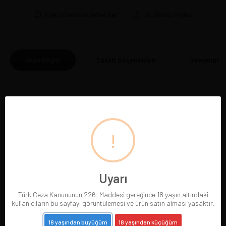
Fiyatı Düşünce Haber Ver
Bu Ürünü Paylaş
Ürün Bilgisi
Taksit Seçenekleri
Yorumlar
(0
!
BENZER ÜRÜNLER
Uyarı
Türk Ceza Kanununun 226. Maddesi gereğince 18 yaşın altındaki
kullanıcıların bu sayfayı görüntülemesi ve ürün satın alması yasaktır.
18 yaşından büyüğüm
18 yaşından küçüğüm