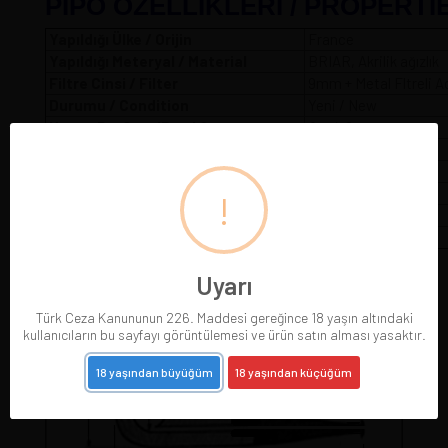
PİPO ÖZELLİKLERİ / PROPERTI
Yapıldığı Ülke / Orijin
France
Yapıldığı Meteryal / Material
BRIAR, Akrilik ağızlık
Filtre Cinsi / Filter
9mm + Metal Fltreli A
Durumu / Condition
Yeni / New
Hazne Dış Çapı/Bowl Outer
A
= 4,2 
Hazne İç Çapı / Bowl Inner
B
= 2,1 cm
Hazne İç Yüksekliği / Bowl Depth
C
= 4 cm
Hazne Dış Yüksekliği / Bowl Heigth
D
= 4,8 cm
!
Pipo Uzunluğu / Pipe Length
E
= 14,5 cm
Pipo Ağırlığı / Pipe Weight
W
= 54 g
Uyarı
Türk Ceza Kanununun 226. Maddesi gereğince 18 yaşın altındaki
kullanıcıların bu sayfayı görüntülemesi ve ürün satın alması yasaktır.
18 yaşından büyüğüm
18 yaşından küçüğüm