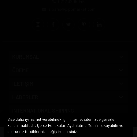
0212 3205046
siparis@pipomarket.com
KURUMSAL
ÖDEME
İLETİŞİM
HABERLER
INTERNATIONAL SHIPPING
Size daha iyi hizmet verebilmek için internet sitemizde çerezler
kullanılmaktadır. Çerez Politikaları Aydınlatma Metni’ni okuyabilir ve
dilerseniz tercihlerinizi değiştirebilirsiniz.
© 2020
Pipo Market
. Tüm hakları saklıdır.