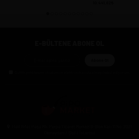
10.441,62
E-BÜLTENE ABONE OL
Abone Ol
Gizlilik politikasını
okudum ve elektronik posta almayı kabul ediyorum.
Halil Rıfat Paşa Mh. Perpa Ticaret Merkezi B-Blok Kat:11 No:2021
Okmeydanı / Şişli / İstanbul