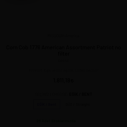
MISSOURI America
Corn Cob 1776 American Assortment Patriot no
filter
06456
PATRIOT: Eğik ve Düz ağızlık. Lütfen Seçiniz!
1.811,18
EĞİK / BENT
SEÇİNİZ | CHOOSE:
EĞİK / Bent
DÜZ / Straight
28
Adet Stoklarımızda