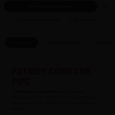
SEPETE EKLE | ADD TO CART
Fiyatı Düşünce Haber Ver
Bu Ürünü Paylaş
Ürün Bilgisi
Taksit Seçenekleri
Yorumlar
(0
PATRIOT CORN COB
PIPE
The
Patriot Corn Cob Pipe
from Missouri
Meerschaum is non-filtered with a uniquely shaped
bowl, narrow body, and thick rim with a dark stain
added.