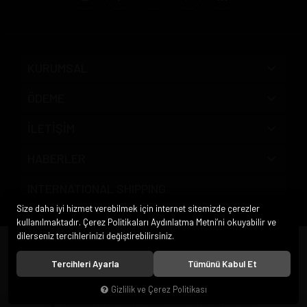
KURUMSAL
ÖDEME
İLETİŞİM
HABERLER
INTERNATIONAL SHIPPING
Size daha iyi hizmet verebilmek için internet sitemizde çerezler
kullanılmaktadır. Çerez Politikaları Aydınlatma Metni’ni okuyabilir ve
dilerseniz tercihlerinizi değiştirebilirsiniz.
© 2020
Pipo Market
. Tüm hakları saklıdır.
Tercihleri Ayarla
Tümünü Kabul Et
Gizlilik ve Çerez Politikası
®
Hipotenüs
Yeni Nesil E-Ticaret Sistemleri ile Hazırlanmıştır.