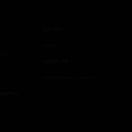
İLETİŞİM
İletişim
rımız
HABERLER
Yavaş Pipo İçme / Etkinlikler
HIPPING