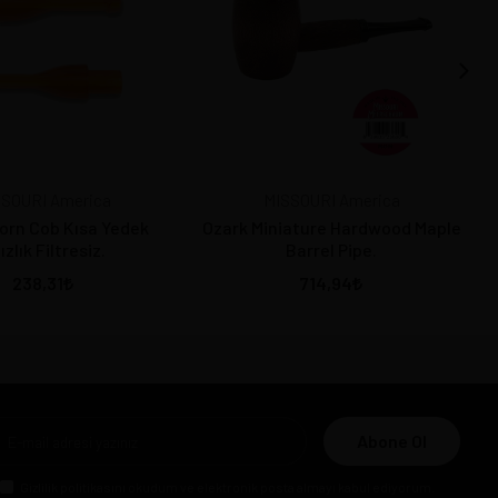
SOURI America
MISSOURI America
Corn Cob Kısa Yedek
Ozark Miniature Hardwood Maple
ızlık Filtresiz.
Barrel Pipe.
238,31
714,94
Abone Ol
Gizlilik politikasını
okudum ve elektronik posta almayı kabul ediyorum.