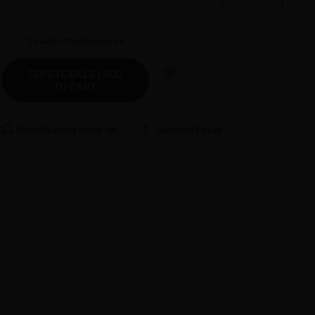
25
Adet Stoklarımızda
SEPETE EKLE | ADD
TO CART
Fiyatı Düşünce Haber Ver
Bu Ürünü Paylaş