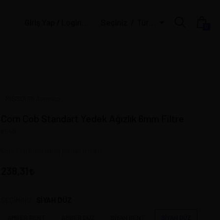
Giriş Yap / Login | Üye Ol / Register
Seçiniz
Türk Lirası
0
MISSOURI America
Corn Cob Standart Yedek Ağızlık 6mm Filtre
6540
Corn Cob 6mm filtreli pipolar içindir.
238,31
SİYAH DÜZ
SEÇİMİNİZ:
AMBER BENT
AMBER DÜZ
SİYAH BENT
SİYAH DÜZ