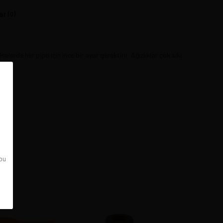
ar
(0)
selerde her pipo için ince bir ayar gerektirir. Ağızlıklar çok sıkı
 bu