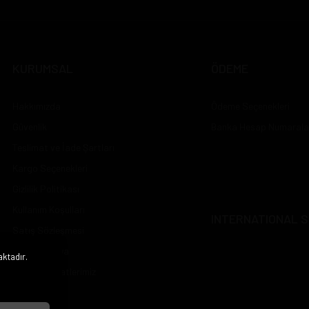
KURUMSAL
ÖDEME
Hakkımızda
Ödeme Seçenekleri
Güvenlik
Banka Hesap Numarala
Teslimat ve İade Şartları
Kargo Seçenekleri
Gizlilik Politikası
Kullanım Koşulları
INTERNATIONAL S
Satış Sözleşmesi
Sosyal Medya
aktadır.
i
Çalışma Saatlerimiz