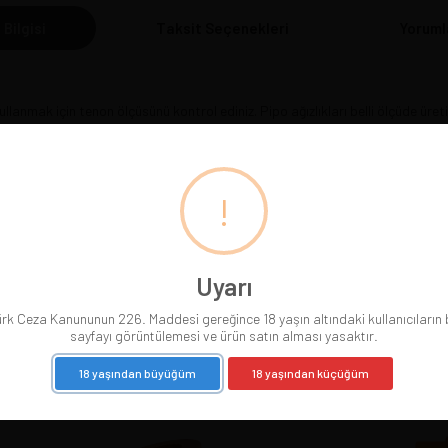
 Bilgisi
Taksit Seçenekleri
Yoruml
ullanmak için tenon ölçüsünü kontrol ediniz. Pipo ağızlıkları belli ölçüde üretil
durumda teknik yardım almanızı öneririz.
!
Uyarı
BENZER ÜRÜNLER
rk Ceza Kanununun 226. Maddesi gereğince 18 yaşın altındaki kullanıcıların
sayfayı görüntülemesi ve ürün satın alması yasaktır.
18 yaşından büyüğüm
18 yaşından küçüğüm