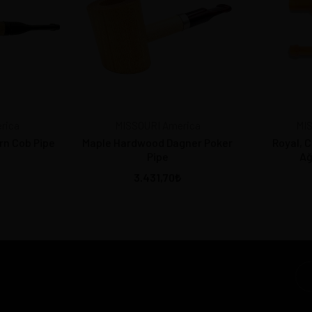
rica
MISSOURI America
MIS
orn Cob Pipe
Maple Hardwood Dagner Poker
Royal, 
Pipe
Ağ
3.431,70