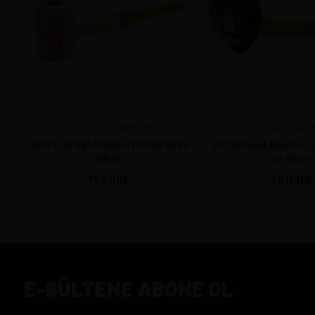
MISSOURI America
MISSOURI Ame
Corn Cob 591 Missouri Pride 6mm
Little Devil Acorn C
filter
no filter
762,60
1.811,18
E-BÜLTENE ABONE OL