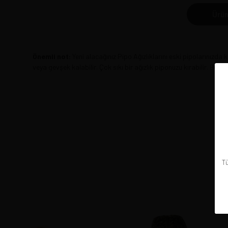
Ürün
Önemli not:
Yeni alacağınız Pipo Ağızlıklarını eski pipolarınızda k
veya gevşek kalabilir. Çok sıkı bir ağızlık piponuzu kırabilir. Bu 
Tü