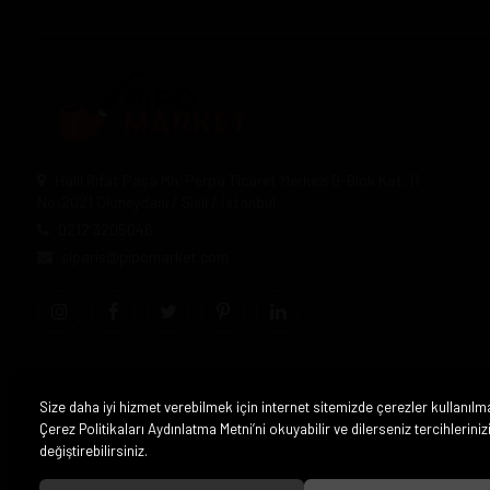
Halil Rıfat Paşa Mh. Perpa Ticaret Merkezi B-Blok Kat:11
No:2021 Okmeydanı / Şişli / İstanbul
0212 3205046
siparis@pipomarket.com
Size daha iyi hizmet verebilmek için internet sitemizde çerezler kullanılm
Çerez Politikaları Aydınlatma Metni’ni okuyabilir ve dilerseniz tercihleriniz
değiştirebilirsiniz.