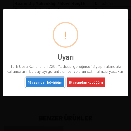
Hazne Dış Yüksekliği / Bowl Heigth
D
= 5,5 cm
Pipo Uzunluğu / Pipe Length
E
= 24 cm
Pipo Ağırlığı / Pipe Weight
W
= 75 gr
!
Uyarı
Türk Ceza Kanununun 226. Maddesi gereğince 18 yaşın altındaki
kullanıcıların bu sayfayı görüntülemesi ve ürün satın alması yasaktır.
18 yaşından büyüğüm
18 yaşından küçüğüm
BENZER ÜRÜNLER