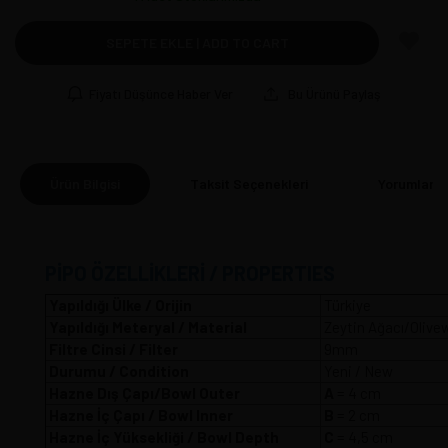
SEPETE EKLE | ADD TO CART
Fiyatı Düşünce Haber Ver
Bu Ürünü Paylaş
Ürün Bilgisi
Taksit Seçenekleri
Yorumlar
(0
PİPO ÖZELLİKLERİ / PROPERTIES
Yapıldığı Ülke / Orijin
Türkiye
Yapıldığı Meteryal / Material
Zeytin Ağacı/Olive
Filtre Cinsi / Filter
9mm
Durumu / Condition
Yeni / New
Hazne Dış Çapı/Bowl Outer
A
= 4 
Hazne İç Çapı / Bowl Inner
B
= 2 cm
Hazne İç Yüksekliği / Bowl Depth
C
= 4,5 cm