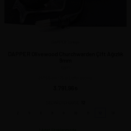
DAPPER Türkiye
DAPPER Olivewood Churchwarden Çift Ağızlık
9mm
12877
24 * 5,5 cm - 75 gr Lütfen seçiniz.
3.791,96
12
SEÇİNİZ | CHOOSE:
2
5
6
8
9
10
11
12
13
1
Adet Stoklarımızda