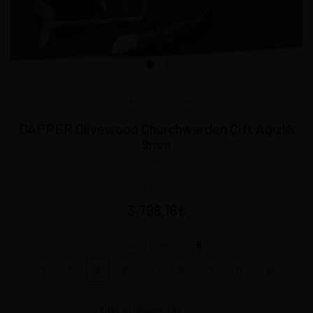
DAPPER Türkiye
DAPPER Olivewood Churchwarden Çift Ağızlık
9mm
12877
24 * 5,5 cm - 75 gr Lütfen seçiniz.
3.796,16
6
SEÇİNİZ | CHOOSE:
2
5
6
8
9
10
11
12
13
1
Adet Stoklarımızda