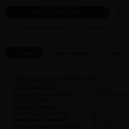
SEPETE EKLE | ADD TO CART
Fiyatı Düşünce Haber Ver
Bu Ürünü Paylaş
Ürün Bilgisi
Taksit Seçenekleri
Yorumlar
(0
PİPO ÖZELLİKLERİ / PROPERTIES
Yapıldığı Ülke / Orijin
Türkiye
Yapıldığı Meteryal / Material
Zeytin Ağacı/Olive
Filtre Cinsi / Filter
9mm
Durumu / Condition
Yeni / New
Hazne Dış Çapı/Bowl Outer
A
= 4 
Hazne İç Çapı / Bowl Inner
B
= 2 cm
Hazne İç Yüksekliği / Bowl Depth
C
= 4,5 cm