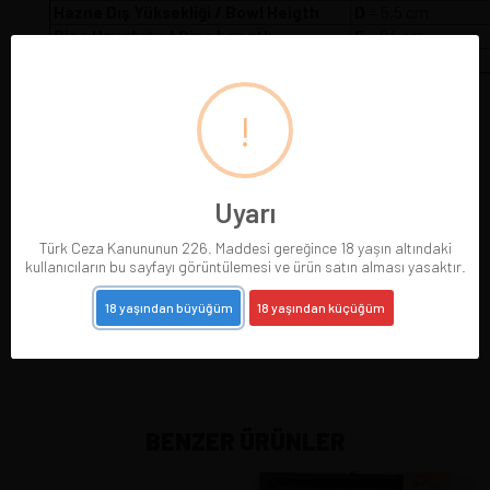
Hazne Dış Yüksekliği / Bowl Heigth
D
= 5,5 cm
Pipo Uzunluğu / Pipe Length
E
= 24 cm
Pipo Ağırlığı / Pipe Weight
W
= 75 gr
!
Uyarı
Türk Ceza Kanununun 226. Maddesi gereğince 18 yaşın altındaki
kullanıcıların bu sayfayı görüntülemesi ve ürün satın alması yasaktır.
18 yaşından büyüğüm
18 yaşından küçüğüm
BENZER ÜRÜNLER