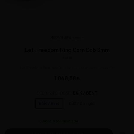
MISSOURI America
Let Freedom Ring Corn Cob 6mm
99916
Let Freedom Ring, seçilmiş koçanlardan özel bir seridir
1.048,58
EĞİK / BENT
SEÇİNİZ | CHOOSE:
EĞİK / Bent
DÜZ / Straight
6
Adet Stoklarımızda