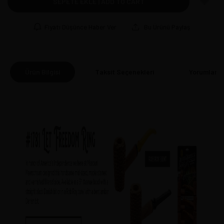
SEPETE EKLE | ADD TO CART
Fiyatı Düşünce Haber Ver
Bu Ürünü Paylaş
Ürün Bilgisi
Taksit Seçenekleri
Yorumlar
(0