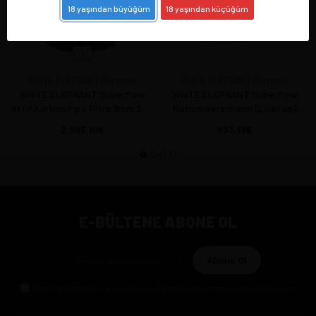
18 yaşından büyüğüm
18 yaşından küçüğüm
WHITE ELEPHANT Germany
WHITE ELEPHANT Germany
WHITE ELEPHANT Superflow
WHITE ELEPHANT Superflow
Aktif Karbon Pipo Filtre 9mm 250
Naturmeerschaum (Lületaşı)
ad/paket
6mm Pipo filtre 45 Ad/Paket
2.995,10
833,13
E-BÜLTENE ABONE OL
Abone Ol
Gizlilik politikasını
okudum ve elektronik posta almayı kabul ediyorum.