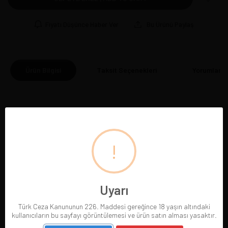
Fiyatı Düşünce Haber Ver
Bu Ürünü Paylaş
Ürün Bilgisi
Taksit Seçenekleri
Yorumlar
(0
!
BENZER ÜRÜNLER
Uyarı
Türk Ceza Kanununun 226. Maddesi gereğince 18 yaşın altındaki
kullanıcıların bu sayfayı görüntülemesi ve ürün satın alması yasaktır.