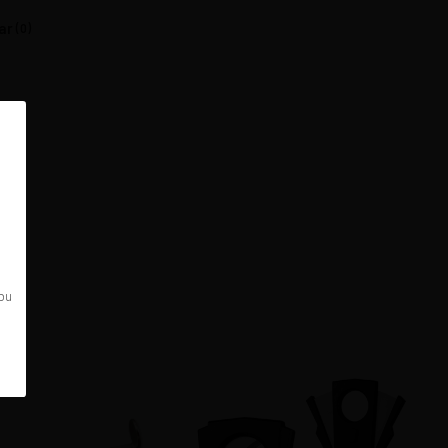
ar
(0)
 bu