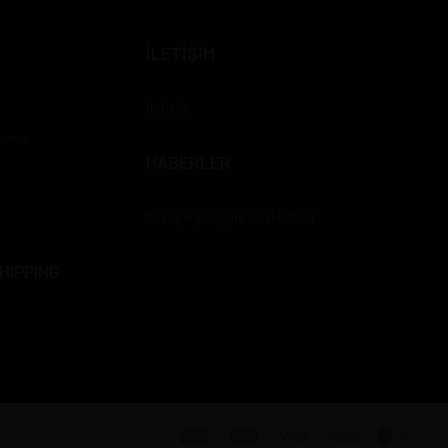
İLETİŞİM
İletişim
rımız
HABERLER
Yavaş Pipo İçme / Etkinlikler
HIPPING