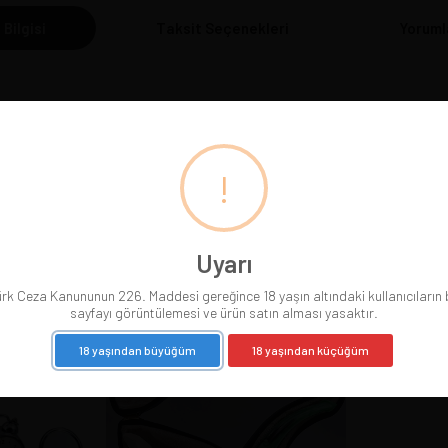
 Bilgisi
Taksit Seçenekleri
Yoruml
r için uygun olmadığını unutmayınız!
!
Uyarı
BENZER ÜRÜNLER
rk Ceza Kanununun 226. Maddesi gereğince 18 yaşın altındaki kullanıcıların
sayfayı görüntülemesi ve ürün satın alması yasaktır.
18 yaşından büyüğüm
18 yaşından küçüğüm