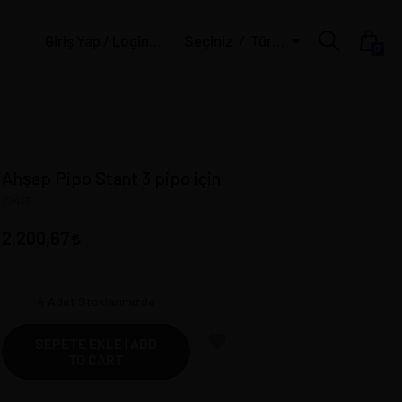
Giriş Yap / Login | Üye Ol / Register
Seçiniz
Türk Lirası
0
Ahşap Pipo Stant 3 pipo için
12413
2.200,67
4
Adet Stoklarımızda
SEPETE EKLE | ADD
TO CART