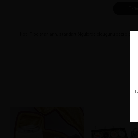
Ürün
Not: Pipo stanların, standart ölçülerde olduğunu bazı pipola
Tü