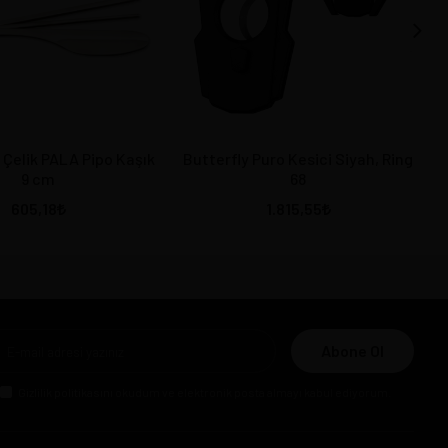
Çelik PALA Pipo Kaşık
Butterfly Puro Kesici Siyah, Ring
9 cm
68
605,18
1.815,55
Abone Ol
Gizlilik politikasını
okudum ve elektronik posta almayı kabul ediyorum.