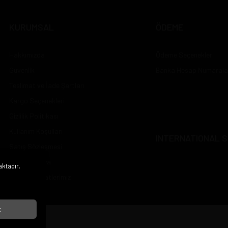
KURUMSAL
ÖDEME
Hakkımızda
Ödeme Seçenekleri
Güvenlik
Banka Hesap Numarala
Teslimat ve İade Şartları
Kargo Seçenekleri
Gizlilik Politikası
Kullanım Koşulları
INTERNATIONAL S
Satış Sözleşmesi
Sosyal Medya
aktadır.
i
Çalışma Saatlerimiz
t