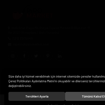
Halil Rıfat Paşa Mh. Perpa Ticaret Merkezi B-Blok Kat:11
No:2021 Okmeydanı / Şişli / İstanbul
0212 3205046
siparis@pipomarket.com
Size daha iyi hizmet verebilmek için internet sitemizde çerezler kullanılm
Çerez Politikaları Aydınlatma Metni’ni okuyabilir ve dilerseniz tercihleriniz
değiştirebilirsiniz.
Tercihleri Ayarla
Tümünü Kabul E
© 2020
Pipo Market
. Tüm hakları saklıdır.