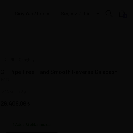
Giriş Yap / Login | Üye Ol / Register
Seçiniz
Türk Lirası
0
C - PIPE Şanghay
C - Pipe Free Hand Smooth Reverse Calabash
14113
13 * 5 cm - 70 gr
26.408,06
1
Adet Stoklarımızda