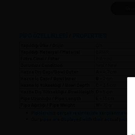
Ürün
PİPO ÖZELLİKLERİ / PROPERTIES
Yapıldığı Ülke / Orijin
Çin
Yapıldığı Meteryal / Material
BRIAR
Filtre Cinsi / Filter
Filtresiz
Durumu / Condition
Yeni / New
Hazne Dış Çapı/Bowl Outer
A
= 4,7 
Hazne İç Çapı / Bowl Inner
B
= 2 cm
Hazne İç Yüksekliği / Bowl Depth
C
= 3,5 cm
Hazne Dış Yüksekliği / Bowl Heigth
D
= 5 cm
Pipo Uzunluğu / Pipe Length
E
= 13 cm
Pipo Ağırlığı / Pipe Weight
W
= 70 gr
Pipolarımız gerçek resimleriyle sergilenmektedir.
Our pipes are displayed with their actual picture