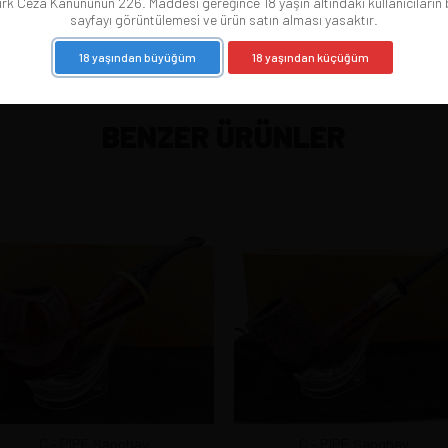
rk Ceza Kanununun 226. Maddesi gereğince 18 yaşın altındaki kullanıcıların
sayfayı görüntülemesi ve ürün satın alması yasaktır.
18 yaşından büyüğüm
18 yaşından küçüğüm
BENZER ÜRÜNLER
C - PIPE Şanghay
C - PIPE Şanghay