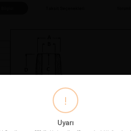
 Bilgisi
Taksit Seçenekleri
Yoruml
cm
!
 Gördüğünüz pipoyu satın alırsınız. Pipo satıldığında resmi silin
s. You buy the pipe you see. The picture is removed when the pip
Uyarı