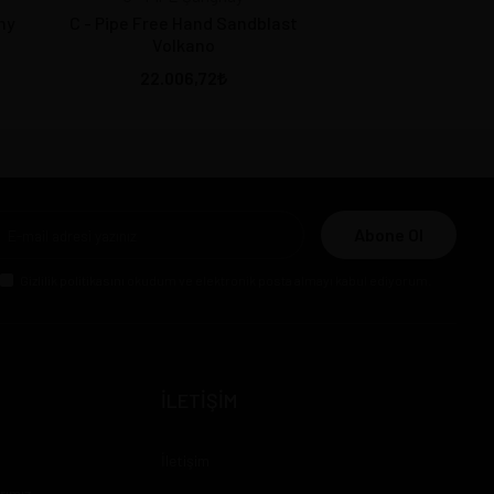
my
C - Pipe Free Hand Sandblast
Volkano
22.006,72
Abone Ol
Gizlilik politikasını
okudum ve elektronik posta almayı kabul ediyorum.
İLETİŞİM
İletişim
rımız