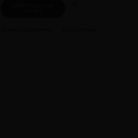
SEPETE EKLE | ADD
TO CART
Fiyatı Düşünce Haber Ver
Bu Ürünü Paylaş