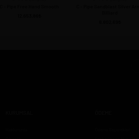
C - Pipe Free Hand Smooth
C - Pipe Sandblast Silver Ar
Billiard
12.653,86
8.802,69
KURUMSAL
ÖDEME
Hakkımızda
Ödeme Seçenekleri
Güvenlik
Banka Hesap Numarala