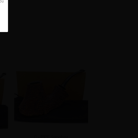
 bu
C - PIPE Şanghay