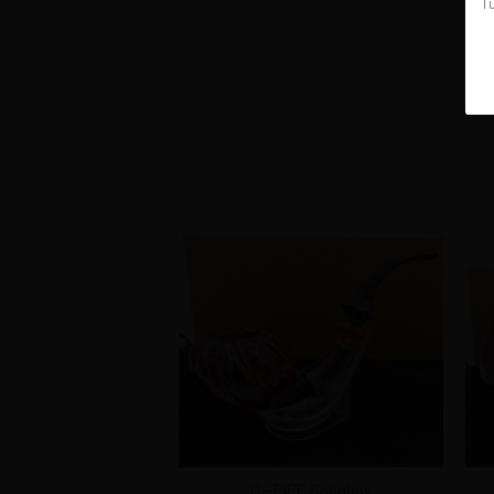
Tü
C - PIPE Şanghay