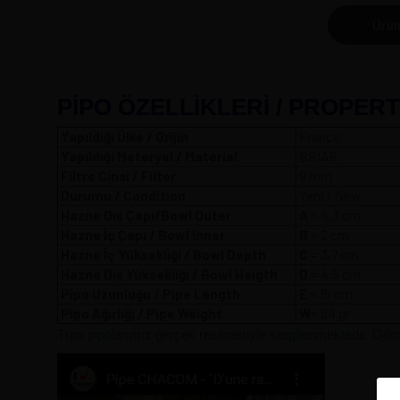
Ürün
PİPO ÖZELLİKLERİ / PROPERT
Yapıldığı Ülke / Orijin
France
Yapıldığı Meteryal / Material
BRIAR
Filtre Cinsi / Filter
9 mm
Durumu / Condition
Yeni / New
Hazne Dış Çapı/Bowl Outer
A
= 4,3
Hazne İç Çapı / Bowl Inner
B
= 2 cm
Hazne İç Yüksekliği / Bowl Depth
C
= 3,7 cm
Hazne Dış Yüksekliği / Bowl Heigth
D
= 4,5 cm
Pipo Uzunluğu / Pipe Length
E
= 15 cm
Pipo Ağırlığı / Pipe Weight
W
= 54 gr
Tüm pipolarımız gerçek resimleriyle sergilenmektedir. Gördüğ