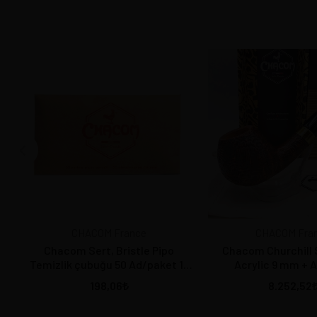
CHACOM France
CHACOM Fra
Chacom Sert, Bristle Pipo
Chacom Churchill 
Temizlik çubuğu 50 Ad/paket 15
Acrylic 9 mm + 
cm.
198,06
8.252,52