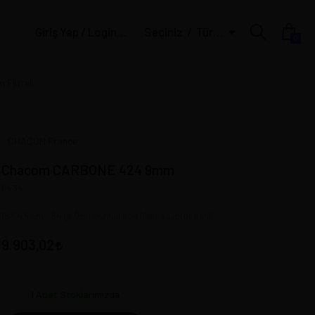
Giriş Yap / Login | Üye Ol / Register
Seçiniz
Türk Lirası
0
Filtreli
CHACOM France
Chacom CARBONE 424 9mm
6434
15 * 4.5 cm - 54 gr Özel contalı non filter adaptör dahil.
9.903,02
1
Adet Stoklarımızda