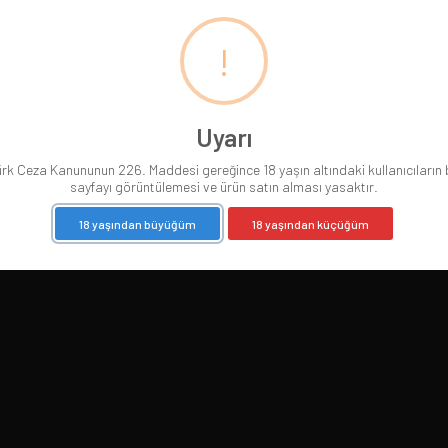
!
Uyarı
rk Ceza Kanununun 226. Maddesi gereğince 18 yaşın altındaki kullanıcıların
sayfayı görüntülemesi ve ürün satın alması yasaktır.
18 yaşından büyüğüm
18 yaşından küçüğüm