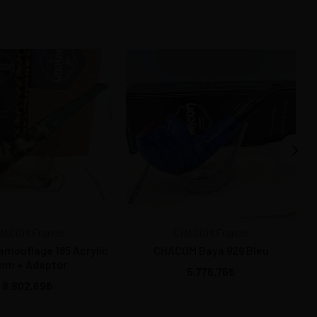
HACOM France
CHACOM France
mouflage 185 Acrylic
CHACOM Baya 929 Bleu
mm + Adaptor
5.776,76
8.802,69