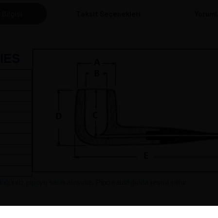
 Bilgisi
Taksit Seçenekleri
Yoruml
IES
 cm
ünüz pipoyu satın alırsınız. Pipo satıldığında resmi silinir.