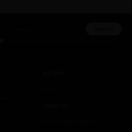
Abone Ol
Gizlilik politikasını
okudum ve elektronik posta almayı kabul ediyorum.
İLETİŞİM
İletişim
rımız
HABERLER
Yavaş Pipo İçme / Etkinlikler