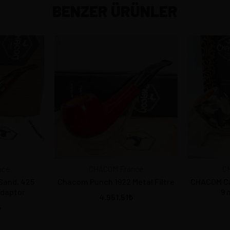
BENZER ÜRÜNLER
nce
CHACOM France
C
Sand. 425
Chacom Punch 1922 Metal Filtre
CHACOM Ca
Adaptor
9 
4.951,51