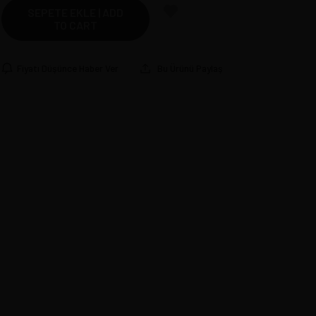
SEPETE EKLE | ADD
TO CART
Fiyatı Düşünce Haber Ver
Bu Ürünü Paylaş