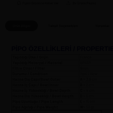
Fiyatı Düşünce Haber Ver
Bu Ürünü Paylaş
Ürün Bilgisi
Taksit Seçenekleri
Yorumlar
(0
PİPO ÖZELLİKLERİ / PROPERTI
Yapıldığı Ülke / Orijin
France
Yapıldığı Meteryal / Material
BRIAR
Filtre Cinsi / Filter
9mm
Durumu / Condition
Yeni / New
Hazne Dış Çapı/Bowl Outer
A
= 3,8 
Hazne İç Çapı / Bowl Inner
B
= 2 cm
Hazne İç Yüksekliği / Bowl Depth
C
= 4 cm
Hazne Dış Yüksekliği / Bowl Heigth
D
= 5 cm
Pipo Uzunluğu / Pipe Length
E
= 15 cm
Pipo Ağırlığı / Pipe Weight
W
= 52 gr