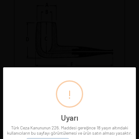
Tüm pipolarımız gerçek resimleriyle sergilenmektedir.
Gördüğünüz pipoyu satın alırsınız. Pipo satıldığında
!
resmi silinir.
Uyarı
Türk Ceza Kanununun 226. Maddesi gereğince 18 yaşın altındaki
kullanıcıların bu sayfayı görüntülemesi ve ürün satın alması yasaktır.