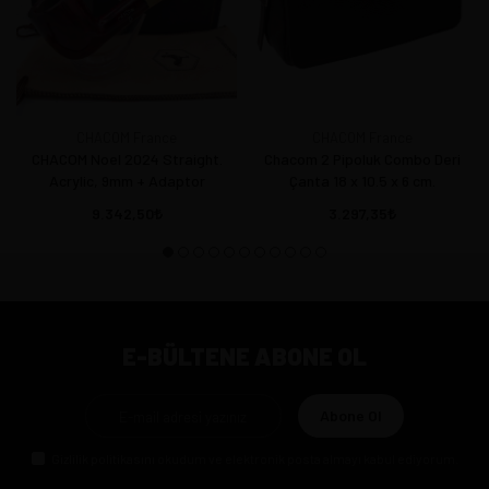
CHACOM France
CHACOM France
CHACOM Noel 2024 Straight.
Chacom 2 Pipoluk Combo Deri
Acrylic, 9mm + Adaptor
Çanta 18 x 10.5 x 6 cm.
9.342,50
3.297,35
E-BÜLTENE ABONE OL
Abone Ol
Gizlilik politikasını
okudum ve elektronik posta almayı kabul ediyorum.