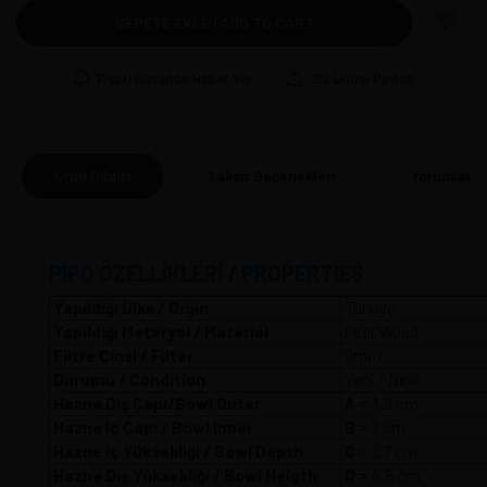
SEPETE EKLE | ADD TO CART
Fiyatı Düşünce Haber Ver
Bu Ürünü Paylaş
Ürün Bilgisi
Taksit Seçenekleri
Yorumlar
(0
PİPO ÖZELLİKLERİ / PROPERTIES
Yapıldığı Ülke / Orijin
Türkiye
Yapıldığı Meteryal / Material
Pear Wood
Filtre Cinsi / Filter
9mm
Durumu / Condition
Yeni / New
Hazne Dış Çapı/Bowl Outer
A
= 3,8 
Hazne İç Çapı / Bowl Inner
B
= 2 cm
Hazne İç Yüksekliği / Bowl Depth
C
= 3,7 cm
Hazne Dış Yüksekliği / Bowl Heigth
D
= 4,5 cm