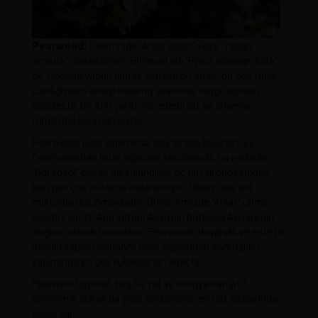
Pearwood:
Ülkemizde “Ahlat ağacı” veya “Yaban
armutu” olarak bilinir. Bilimsel adı “Pyrus elaeagnifolia”
dır. Doğada yaban olarak yetişen bu ağaç, bir çok farklı
özelliğinden dolayı halkımız arasında saygı duyulan
büyüleciyi bir etki yaratmış, edebiyat ve sinema
filmlerine konu olmuştur.
Pearwood, pipo yapımında baş sırada bulunan gül
familyasından briar ağacının akrabasıdır, bu nedenle
"Gül ağacı" olarak da adlandırılır. Üç bin yıl öncesinden
beri pek çok kültürde kullanılmıştır. Ülkemizde bol
miktarda bulunmaktadır, Bitlis ilimizde "Ahlat" isimli
ilçemiz vardır. Ana vatanı Asya’nın batısıyla Avrupa'nın
doğusu olarak tanımlanır. Pearwood, dayanıklı ve estetik
dokulu yapısı nedeniyle briar ağacından sonra pipo
yapımında en çok kullanılanan ağaçtır.
Pearwood pipolar, hoş bir tat ve kokuya sahiptir,
ekonomik olarak da pipo sektörünün en üst sıralarında
yerini alır.