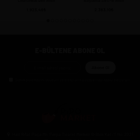
Churchwarden 9mm
Başlama Seti-B 9mm
1.923,46
2.363,10
E-BÜLTENE ABONE OL
Abone Ol
Gizlilik politikasını
okudum ve elektronik posta almayı kabul ediyorum.
Halil Rıfat Paşa Mh. Perpa Ticaret Merkezi B-Blok Kat:11 No:2021