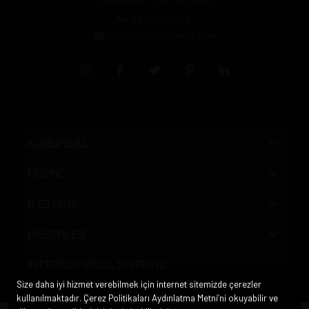
Okmeydanı / Şişli / İstanbul
0212 3205046
siparis@pipomarket.com
KURUMSAL
ÖDEME
İLETİŞİM
HABERLER
INTERNATIONAL SHIPPING
Size daha iyi hizmet verebilmek için internet sitemizde çerezler
kullanılmaktadır. Çerez Politikaları Aydınlatma Metni’ni okuyabilir ve