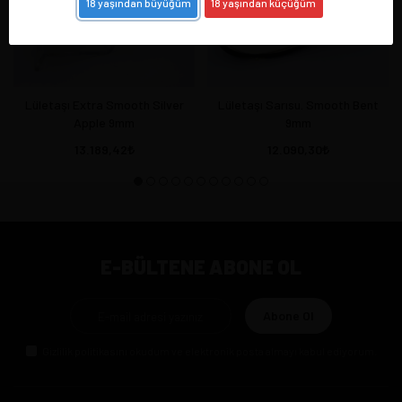
18 yaşından büyüğüm
18 yaşından küçüğüm
Lületaşı Extra Smooth Silver
Lületaşı Sarısu. Smooth Bent
Apple 9mm
9mm
13.189,42
12.090,30
E-BÜLTENE ABONE OL
Abone Ol
Gizlilik politikasını
okudum ve elektronik posta almayı kabul ediyorum.