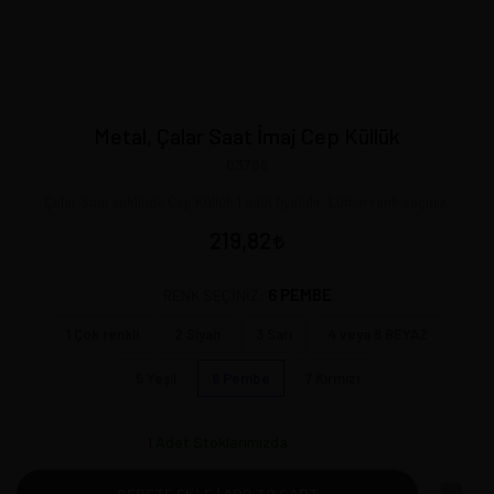
Metal, Çalar Saat İmaj Cep Küllük
83786
Çalar Saat şeklinde Cep Küllük,1 adet fiyatıdır. Lütfen renk seçiniz.
219,82
6 PEMBE
RENK SEÇİNİZ:
1 Çok renkli
2 Siyah
3 Sarı
4 veya 8 BEYAZ
5 Yeşil
6 Pembe
7 Kırmızı
1
Adet Stoklarımızda
SEPETE EKLE | ADD TO CART