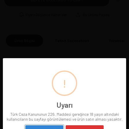
Fiyatı Düşünce Haber Ver
Bu Ürünü Paylaş
Ürün Bilgisi
Taksit Seçenekleri
Yorumlar
(0
!
BENZER ÜRÜNLER
Uyarı
Türk Ceza Kanununun 226. Maddesi gereğince 18 yaşın altındaki
kullanıcıların bu sayfayı görüntülemesi ve ürün satın alması yasaktır.