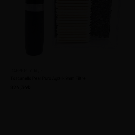
HEDİYELİK EŞYA
PİPOLAR - BRIAR PIPES
CORN COB PIPES-America
LÜLETAŞI PİPOLAR -
MEERSCHAUM
PORSELEN, BAVARIA PIPES
ESTATE PİPOLAR & ÜRÜNLER
PİPO FİLTRE
DAPPER Türkiye
Toscanello Pear Puro Ağızlık 9mm Filtre
PIPE TOBACCO Türk Pipo
Tütünü
824,34
PİPO AKSESUAR
PİPO TEMİZLİK
KENDİ PİPONU YAP
TÜTÜN ÖĞÜTÜCÜ - GRINDER
PİPO TAMİR