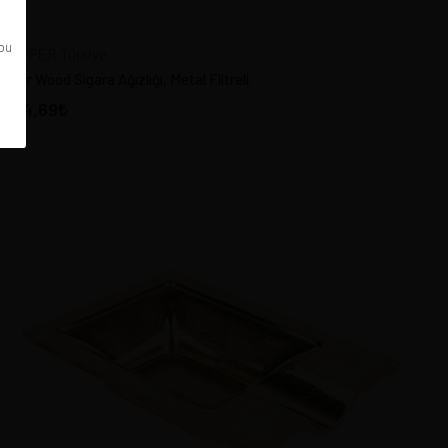
 bu
DAPPER Türkiye
Pear Wood Sigara Ağızlığı, Metal Filtreli.
384,69