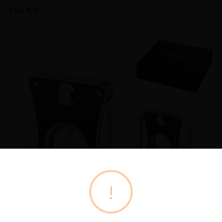
604,51
!