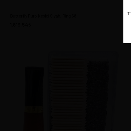
Tü
Butterfly Puro Kesici Siyah, Ring 68
1.813,54