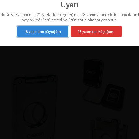
Uyarı
rk Ceza Kanununun 226. Maddesi gereğince 18 yaşın altındaki kullanıcıların
Caseti Cigar Cutter Black Carbon, Çift Bıçak
sayfayı görüntülemesi ve ürün satın alması yasaktır.
5.275,77
18 yaşından büyüğüm
18 yaşından küçüğüm