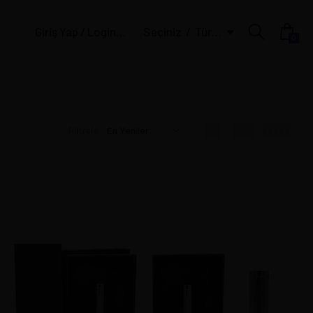
Giriş Yap / Login | Üye Ol / Register
Seçiniz
Türk Lirası
0
Filtrele