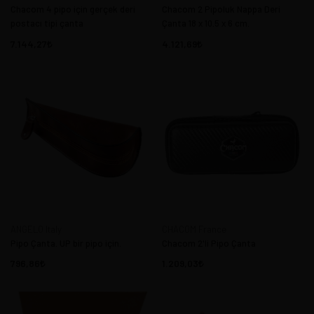
Chacom 4 pipo için gerçek deri
Chacom 2 Pipoluk Nappa Deri
postacı tipi çanta
Çanta 18 x 10.5 x 6 cm.
7.144,27
4.121,69
ANGELO Italy
CHACOM France
Pipo Çanta. UP bir pipo için.
Chacom 2'li Pipo Çanta
796,86
1.209,03