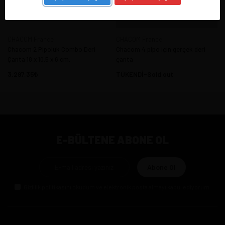
CHACOM France
CHACOM France
Chacom 2 Pipoluk Combo Deri
Chacom 4 pipo için gerçek deri
Çanta 18 x 10.5 x 6 cm.
çanta
3.297,35
TÜKENDİ-Sold out
E-BÜLTENE ABONE OL
Abone Ol
Gizlilik politikasını
okudum ve elektronik posta almayı kabul ediyorum.