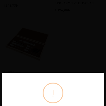
PİPO KAZIYICI VE EL MATKABI
1.649,73
2.474,60
ANGELO Italy
PİPO SERVİS SETİ Dekoratif Meşe
Kutusunda
6.049,02
!