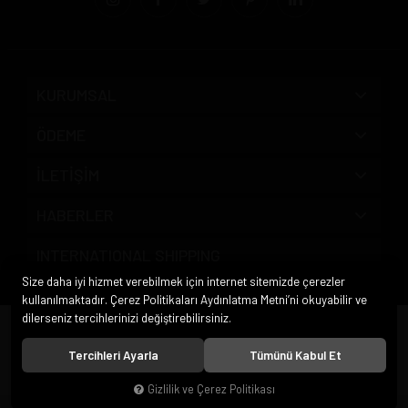
KURUMSAL
ÖDEME
İLETİŞİM
HABERLER
INTERNATIONAL SHIPPING
Size daha iyi hizmet verebilmek için internet sitemizde çerezler
kullanılmaktadır. Çerez Politikaları Aydınlatma Metni’ni okuyabilir ve
dilerseniz tercihlerinizi değiştirebilirsiniz.
© 2020
Pipo Market
. Tüm hakları saklıdır.
Tercihleri Ayarla
Tümünü Kabul Et
Gizlilik ve Çerez Politikası
®
Hipotenüs
Yeni Nesil E-Ticaret Sistemleri ile Hazırlanmıştır.