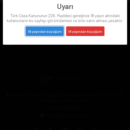
Uyarı
Türk Ceza Kanununun 226. Maddesi gereğince 18 yaşın altındaki
E-BÜLTENE ABONE OL
kullanıcıların bu sayfayı görüntülemesi ve ürün satın alması yasaktır.
18 yaşından büyüğüm
18 yaşından küçüğüm
Abone Ol
Gizlilik politikasını
okudum ve elektronik posta almayı kabul ediyorum.
Halil Rıfat Paşa Mh. Perpa Ticaret Merkezi B-Blok Kat:11 No:2021
Okmeydanı / Şişli / İstanbul
0212 3205046
siparis@pipomarket.com