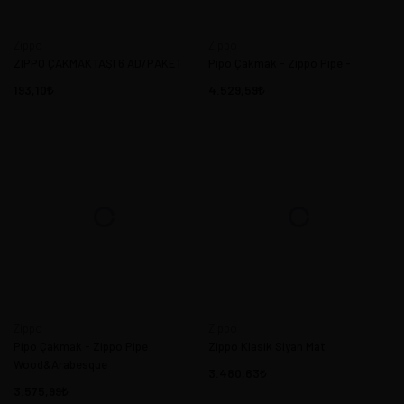
Zippo
Zippo
ZIPPO ÇAKMAKTAŞI 6 AD/PAKET
Pipo Çakmak - Zippo Pipe -
193,10
4.529,59
Zippo
Zippo
Pipo Çakmak - Zippo Pipe
Zippo Klasik Siyah Mat
Wood&Arabesque
3.480,63
3.575,99