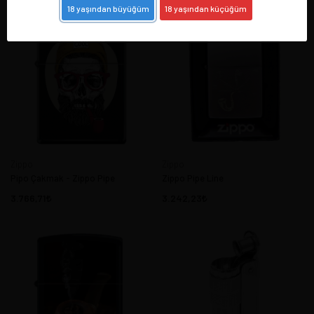
18 yaşından büyüğüm
18 yaşından küçüğüm
Zippo
Zippo
Pipo Çakmak - Zippo Pipe
Zippo Pipe Line
3.766,71
3.242,23