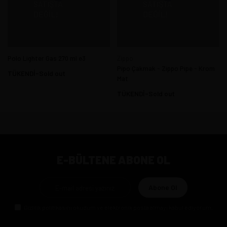
SATIŞTA
SATIŞTA
DEĞIL!
DEĞIL!
Polo Lighter Gas 270 ml e3
Zippo
Pipo Çakmak - Zippo Pipe - Krom
TÜKENDİ-Sold out
Mat
TÜKENDİ-Sold out
E-BÜLTENE ABONE OL
Abone Ol
Gizlilik politikasını
okudum ve elektronik posta almayı kabul ediyorum.