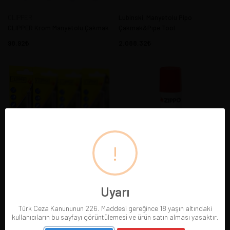
CLIPPER
Lubinski, Manyetolu Pipo
CLIPPER Krom Manyetolu Çakmak
Çakmak&Pipe Tool
98,92
2.088,32
!
CLIPPER
Zippo
Uyarı
CLIPPER Blister Pack Manyetolu
Zippo Premium Bütan Gazı 100 ml.
Çakmak
214,56
Türk Ceza Kanununun 226. Maddesi gereğince 18 yaşın altındaki
104,42
kullanıcıların bu sayfayı görüntülemesi ve ürün satın alması yasaktır.