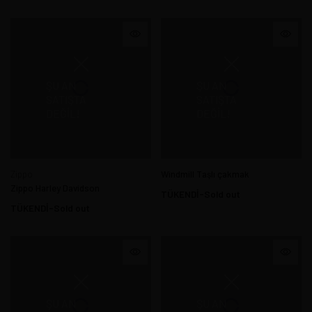
ŞU AN
ŞU AN
SATIŞTA
SATIŞTA
DEĞIL!
DEĞIL!
Zippo
Windmill Taşlı çakmak
Zippo Harley Davidson
TÜKENDİ-Sold out
TÜKENDİ-Sold out
ŞU AN
ŞU AN