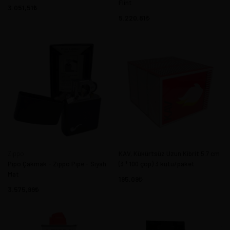
Flint
3.051,51
5.220,81
Zippo
KAV, Kükürtsüz Uzun Kibrit 5.7 cm
Pipo Çakmak - Zippo Pipe - Siyah
(3 * 100 çöp) 3 kutu/paket
Mat
195,09
3.575,99