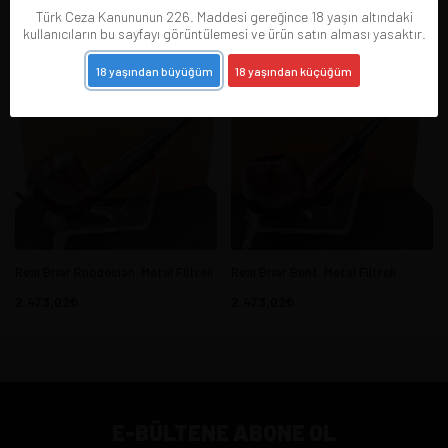
2.473,02
2.473,02
Türk Ceza Kanununun 226. Maddesi gereğince 18 yaşın altındaki
kullanıcıların bu sayfayı görüntülemesi ve ürün satın alması yasaktır.
18 yaşından büyüğüm
18 yaşından küçüğüm
Real Briar Rhodesian. Metal Filtreli
Real Briar Bent. Metal Filtreli
2.473,02
2.473,02
E-BÜLTENE ABONE OL