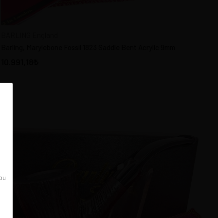
BARLING England
Barling, Marylebone Fossil 1823 Saddle Bent Acrylic 9mm
10.991,18
 bu