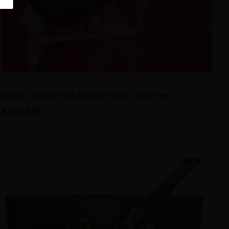
BARLING England
Barling, Trafalgar Bark 1821 Bent Dublin, Acrylic 9mm
9.342,50