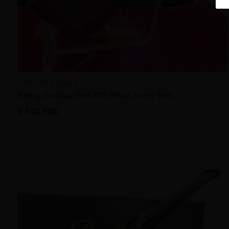
HEDİYELİK EŞYA
PURO, SİGARA AKSESUAR
CORN COB PIPES-America
LÜLETAŞI PİPOLAR -
MEERSCHAUM
BARLING England
PORSELEN, BAVARIA PIPES
Barling, Trafalgar Bark 1812 Billiard, Acrylic 9mm
ESTATE PİPOLAR & ÜRÜNLER
9.342,50
PİPO FİLTRE
PIPE TOBACCO Türk Pipo
Tütünü
PİPO AKSESUAR
PİPO TEMİZLİK
KENDİ PİPONU YAP
TÜTÜN ÖĞÜTÜCÜ - GRINDER
PİPO TAMİR