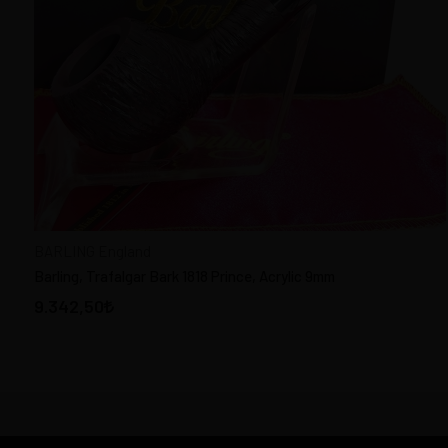
TÜTÜN NEMLENDİRİCİLER
ÇAKMAKLAR
KİBRİTLER - Matches
Markalar
BARLING England
(12)
Fiyat Aralığı
BARLING England
Barling, Trafalgar Bark 1818 Prince, Acrylic 9mm
9.342,50