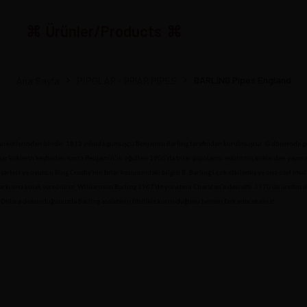
Ürünler/Products
BARLING Pipes England
Ana Sayfa
PİPOLAR - BRIAR PIPES
irketlerinden biridir. 1812 yılında gümüşçü Benjamin Barling tarafından kurulmuştur. O dönemde genel
riar köklerin keşfinden sonra Benjamin’in oğulları 1906’da briar pipolarını eskitilmiş köklerden yapmay
ü şarkıcı ve oyuncu Bing Crosby'nin briar konusundaki bilgisi B. Barling'i çok etkilemiş ve ona özel i
arkısına kulak verebiliriz! Williamson Barling 1967’de yönetimi Charatan’a devretti. 1970’de üretim 
. Onlara dokunduğunuzda Barling asaletinin titizlikle korunduğunu hemen fark edeceksiniz!