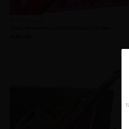
NOVAK Pipes Çekya
PETERSON Pipes Ireland
BARLING England
PORSCHE DESING Holland
Barling, Marylebone Fossil 1821 Bent Dublin Acrylic 9mm
RADICE Pipes Italy
10.991,18
RATTRAY´S Pipes Germany
REAL BRIAR Italy
ROPP France
SASIENI Pipes England
SAVINELLI Pipes Italy
ST. CLAUDE Fransa
STANWELL Pipes Denmark
SUMERLER Germany
Tü
ŞAHİN PİPO Türkiye
THE FRENCH PIPE By Chacom
VAUEN Pipes Germany