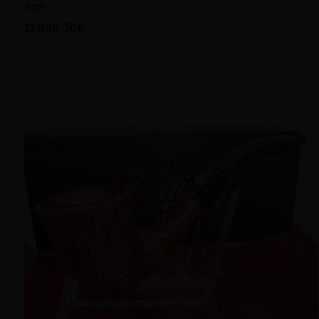
9mm
DAPPER Pipes Türkiye
12.090,30
DR BERGER Fransa
DUNHILL Pipes England
FALCON England
FIAMMA DI RE Italy
IL CEPPO Pipes Italy
JIRSA Pipes Czech Republic
LORENZO Pipes Italy
LUBINSKI Pipes Italy
MASTRO DE PAJA Italy
MC LINTOCK Germany
MOLINA Pipes Italy
MR BROG Pipes Poland
NEERUP Denmark
NORDING Pipes Denmark