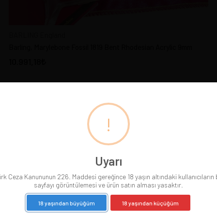
BARLING England
Barling, Marylebone Fossil 1819 Bent Rhodesian Acrylic 9mm
10.991,18
!
Uyarı
rk Ceza Kanununun 226. Maddesi gereğince 18 yaşın altındaki kullanıcıların
sayfayı görüntülemesi ve ürün satın alması yasaktır.
18 yaşından büyüğüm
18 yaşından küçüğüm