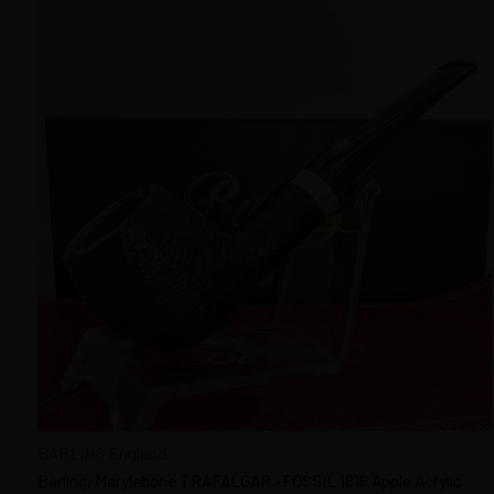
ANGELO Italy
ANTON PIPE Ukraine
ARMELLINI Pipes Italy
ASCORTI Pipes Italy
ASHTON Pipes England
BARLING Pipes England
BAŞLAMA, PİPO SETİ
BIG - BEN Holland
BRIGHAM Pipes Canada
BUTZ CHOQUIN France
C - PIPE Şangay
CAPITELLO Pipes Italy
CASTELLO Pipes Italy
CHACOM Pipes France
BARLING England
Barling, Marylebone TRAFALGAR -FOSSIL 1816 Apple Acrylic
ÇEŞİTLİ PİPOLAR