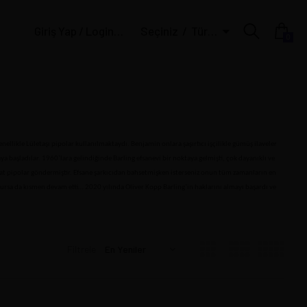
Giriş Yap / Login | Üye Ol / Register
Seçiniz
Türk Lirası
0
likle Lületaşı pipolar kullanılmaktaydı. Benjamin onlara şaşırtıcı işçilikle gümüş ilaveler
a başladılar. 1960’lara gelindiğinde Barling efsanevi bir noktaya gelmişti, çok dayanıklı ve
malat pipolar göndermiştir. Efsane şarkıcıdan bahsetmişken isterseniz onun tüm zamanların en
dursa da kısmen devam etti… 2020 yılında Oliver Kopp Barling’in haklarını almayı başardı ve
Filtrele