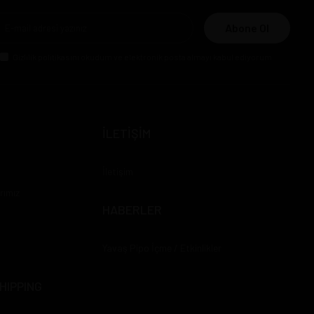
Abone Ol
Gizlilik politikasını
okudum ve elektronik posta almayı kabul ediyorum.
İLETİŞİM
İletişim
rımız
HABERLER
Yavaş Pipo İçme / Etkinlikler
HIPPING