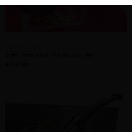
BARLING England
Barling, Trafalgar Bark 1814 Lovat, Acrylic 9mm
9.342,50