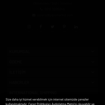
Okmeydanı / Şişli / İstanbul
0212 3205046
siparis@pipomarket.com
KURUMSAL
ÖDEME
İLETİŞİM
HABERLER
INTERNATIONAL SHIPPING
Size daha iyi hizmet verebilmek için internet sitemizde çerezler
kullanılmaktadır. Çerez Politikaları Aydınlatma Metni’ni okuyabilir ve