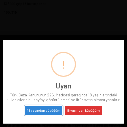
(3 * 100 çöp) 3 kutu/paket
195,31
E-BÜLTENE ABONE OL
!
Abone Ol
Gizlilik politikasını
okudum ve elektronik posta almayı kabul ediyorum.
Uyarı
Türk Ceza Kanununun 226. Maddesi gereğince 18 yaşın altındaki
kullanıcıların bu sayfayı görüntülemesi ve ürün satın alması yasaktır.
18 yaşından büyüğüm
18 yaşından küçüğüm
Halil Rıfat Paşa Mh. Perpa Ticaret Merkezi B-Blok Kat:11 No:2021