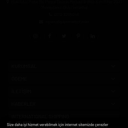
Halil Rıfat Paşa Mh. Perpa Ticaret Merkezi B-Blok Kat:11 No:2021
Okmeydanı / Şişli / İstanbul
0212 3205046
siparis@pipomarket.com
KURUMSAL
ÖDEME
İLETİŞİM
HABERLER
INTERNATIONAL SHIPPING
Size daha iyi hizmet verebilmek için internet sitemizde çerezler