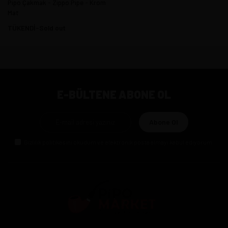
Pipo Çakmak - Zippo Pipe - Krom
Mat
TÜKENDİ-Sold out
E-BÜLTENE ABONE OL
Abone Ol
Gizlilik politikasını
okudum ve elektronik posta almayı kabul ediyorum.