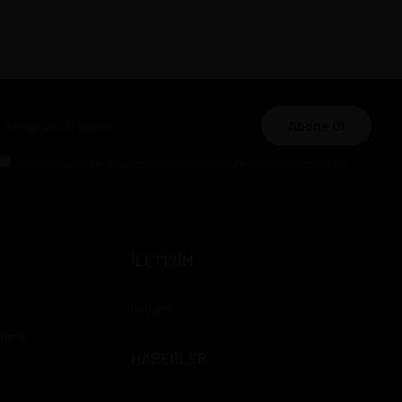
Abone Ol
Gizlilik politikasını
okudum ve elektronik posta almayı kabul ediyorum.
İLETİŞİM
İletişim
rımız
HABERLER