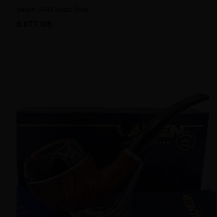
Vauen 3400 Basic 9mm
ÇEŞİTLİ PİPOLAR
6.877,10
DAPPER Pipes Türkiye
DR BERGER Fransa
DUNHILL Pipes England
FALCON England
FIAMMA DI RE Italy
IL CEPPO Pipes Italy
JIRSA Pipes Czech Republic
LORENZO Pipes Italy
LUBINSKI Pipes Italy
MASTRO DE PAJA Italy
MC LINTOCK Germany
MOLINA Pipes Italy
MR BROG Pipes Poland
NEERUP Denmark