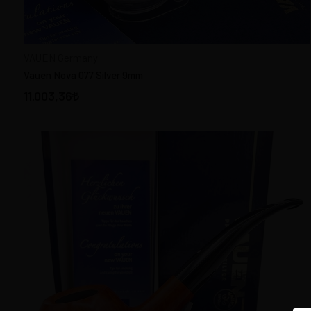
NORDING Pipes Denmark
NOVAK Pipes Çekya
VAUEN Germany
PETERSON Pipes Ireland
Vauen Nova 077 Silver 9mm
PORSCHE DESING Holland
11.003,36
RADICE Pipes Italy
RATTRAY´S Pipes Germany
REAL BRIAR Italy
ROPP France
SASIENI Pipes England
SAVINELLI Pipes Italy
ST. CLAUDE Fransa
STANWELL Pipes Denmark
SUMERLER Germany
ŞAHİN PİPO Türkiye
THE FRENCH PIPE By Chacom