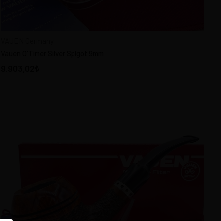
VAUEN Germany
Vauen O'Timer Silver Spigot 9mm
9.903,02