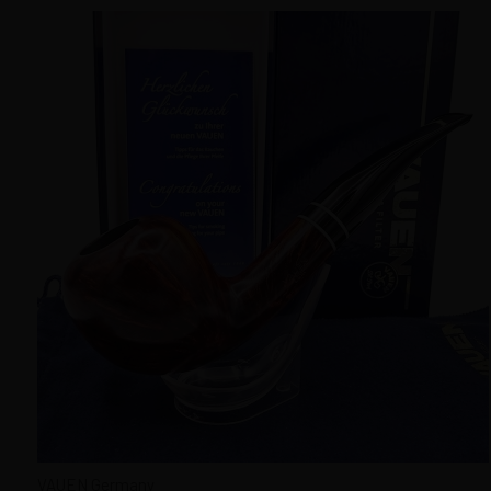
AMORELLI Pipes Italy
ANGELO Italy
ANTON PIPE Ukraine
ARMELLINI Pipes Italy
ASCORTI Pipes Italy
ASHTON Pipes England
BARLING Pipes England
BAŞLAMA, PİPO SETİ
BIG - BEN Holland
BRIGHAM Pipes Canada
BUTZ CHOQUIN France
C - PIPE Şangay
CAPITELLO Pipes Italy
CASTELLO Pipes Italy
CHACOM Pipes France
VAUEN Germany