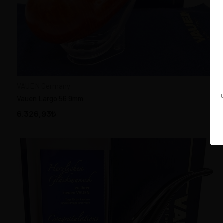
VAUEN Pipes Germany
HEDİYELİK EŞYA
PURO, SİGARA AKSESUAR
CORN COB PIPES-America
LÜLETAŞI PİPOLAR -
VAUEN Germany
MEERSCHAUM
Tü
Vauen Largo 56 9mm
PORSELEN, BAVARIA PIPES
6.326,93
ESTATE PİPOLAR & ÜRÜNLER
PİPO FİLTRE
PIPE TOBACCO Türk Pipo
Tütünü
PİPO AKSESUAR
PİPO TEMİZLİK
KENDİ PİPONU YAP
TÜTÜN ÖĞÜTÜCÜ - GRINDER