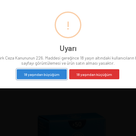
!
Uyarı
VAUEN Germany
rk Ceza Kanununun 226. Maddesi gereğince 18 yaşın altındaki kullanıcıların
Vauen Wood Half Bent 9mm
sayfayı görüntülemesi ve ürün satın alması yasaktır.
7.702,35
18 yaşından büyüğüm
18 yaşından küçüğüm