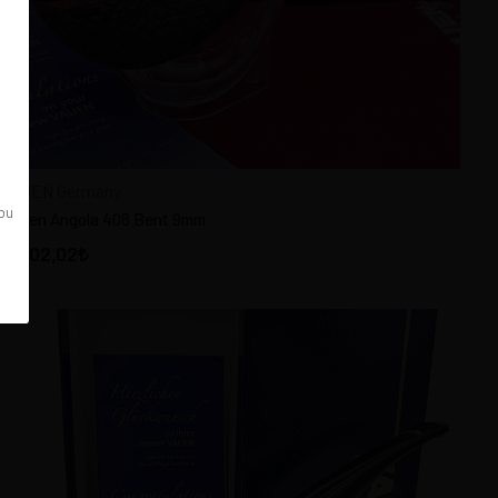
VAUEN Germany
 bu
Vauen Angola 408 Bent 9mm
6.602,02