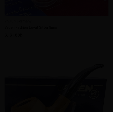
VAUEN Germany
Vauen Fashion Lovat Sitter 9mm
6.161,88