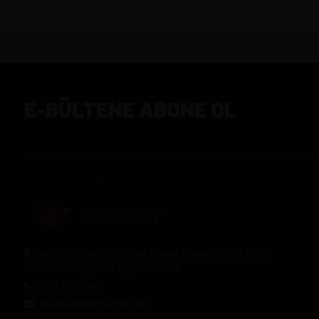
E-BÜLTENE ABONE OL
Halil Rıfat Paşa Mh. Perpa Ticaret Merkezi B-Blok Kat:11
No:2021 Okmeydanı / Şişli / İstanbul
0212 3205046
siparis@pipomarket.com