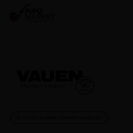
Kategoriler
LISTEYI AÇ-KAPA | OPEN OR CLOSED LIST
PİPOLAR - BRIAR PIPES