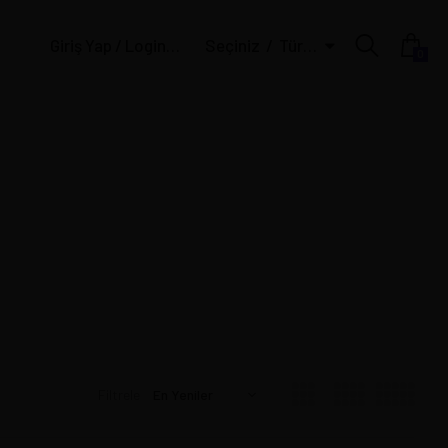
Giriş Yap / Login | Üye Ol / Register
Seçiniz
Türk Lirası
0
Filtrele