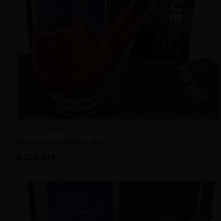
PİPO TAMİR
TÜTÜN NEMLENDİRİCİLER
ÇAKMAKLAR
KİBRİTLER - Matches
Markalar
VAUEN Germany
(14)
Fiyat Aralığı
VAUEN Germany
Vauen Largo 039 Sitter 9mm
6.326,93