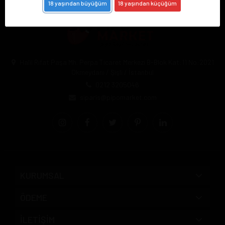
18 yaşından büyüğüm
18 yaşından küçüğüm
Halil Rıfat Paşa Mh. Perpa Ticaret Merkezi B-Blok Kat:11 No:2021
Okmeydanı / Şişli / İstanbul
0212 3205046
siparis@pipomarket.com
KURUMSAL
ÖDEME
İLETİŞİM