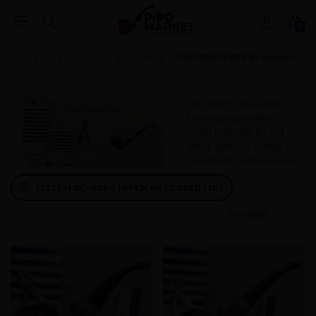
0
THE FRENCH PIPE By Chacom
Ana Sayfa
PİPOLAR - BRIAR PIPES
The French Pipe seçilmiş
briarlardan geleneksel
tarzda üretilirler. Bu seri
Akrilik ağızlık ve Fransız tarzı
mavi-beyaz akrilik bir yüzük
ile süslenmiştir. Oldukca hafif
LISTEYI AÇ-KAPA | OPEN OR CLOSED LIST
ve kibar görünüşlü bu
pipolarda 6mm filtre
kullanılabilir. Pipoların dış
yüzeyleri, kadifemsi kumlama
tekniği ve ipeksi wax
uygulanmış olarak iki şekilde
oluşmuştur
Akdeniz Marinalarını
anımsadan tasarımı