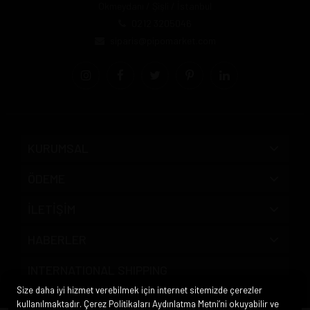
Okmeydanı / Şişli / İstanbul
0212 3205046
siparis@pipomarket.com
KURUMSAL
ÖDEME
İLETİŞİM
HABERLER
INTERNATIONAL SHIPPING
Size daha iyi hizmet verebilmek için internet sitemizde çerezler
kullanılmaktadır. Çerez Politikaları Aydınlatma Metni’ni okuyabilir ve