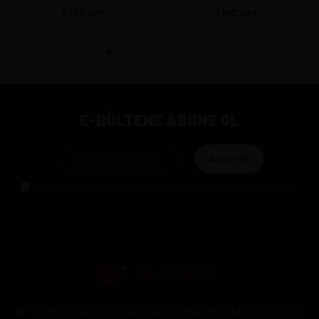
8.133,47
1.813,54
E-BÜLTENE ABONE OL
Abone Ol
Gizlilik politikasını
okudum ve elektronik posta almayı kabul ediyorum.
Halil Rıfat Paşa Mh. Perpa Ticaret Merkezi B-Blok Kat:11 No:2021