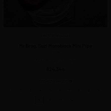
MR BROG Poland
Mr Brog, Suzi Monoblock Mini Pipe
13598
8 * 2.5 cm - 10 gr Lütfen Seçiniz.
824,34
11
SEÇİNİZ | CHOOSE:
1
2
3
4
5
6
7
8
9
10
11
12
13
14