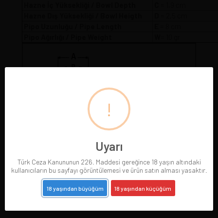
Hazne İç Yüksekliği / Bowl Depth
C
= 1,9 cm
Hazne Dış Yüksekliği / Bowl Heigth
D
= 2,5 cm
Pipo Uzunluğu / Pipe Length
E
= 8 cm
Pipo Ağırlığı / Pipe Weight
W
= 10 gr
!
Uyarı
Türk Ceza Kanununun 226. Maddesi gereğince 18 yaşın altındaki
kullanıcıların bu sayfayı görüntülemesi ve ürün satın alması yasaktır.
18 yaşından büyüğüm
18 yaşından küçüğüm