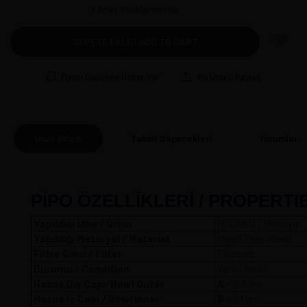
1
Adet Stoklarımızda
SEPETE EKLE | ADD TO CART
Fiyatı Düşünce Haber Ver
Bu Ürünü Paylaş
Ürün Bilgisi
Taksit Seçenekleri
Yorumlar
(0
PİPO ÖZELLİKLERİ / PROPERTI
Yapıldığı Ülke / Orijin
POLAND / Polonya
Yapıldığı Meteryal / Material
Masif Pear Wood
Filtre Cinsi / Filter
Filtresiz
Durumu / Condition
Yeni / New
Hazne Dış Çapı/Bowl Outer
A
= 2,6 
Hazne İç Çapı / Bowl Inner
B
= 1,1 cm