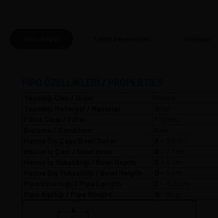
Ürün Bilgisi
Taksit Seçenekleri
Yorumlar
(0
PİPO ÖZELLİKLERİ / PROPERTIES
Yapıldığı Ülke / Orijin
Poland
Yapıldığı Meteryal / Material
Briar
Filtre Cinsi / Filter
Filtresiz
Durumu / Condition
New
Hazne Dış Çapı/Bowl Outer
A
= 3,9 
Hazne İç Çapı / Bowl Inner
B
= 2,1 cm
Hazne İç Yüksekliği / Bowl Depth
C
= 4 cm
Hazne Dış Yüksekliği / Bowl Heigth
D
= 5 cm
Pipo Uzunluğu / Pipe Length
E
= 10,5 cm
Pipo Ağırlığı / Pipe Weight
W
= 55 gr