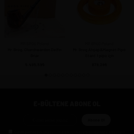
MR BROG Poland
MR BROG Poland
Mr. Brog, Churchwarden Delfin
Mr. Brog Ahşap&Magnet Pipo
Briar
Stant 1 pipo için
5.495,59
879,29
E-BÜLTENE ABONE OL
Abone Ol
Gizlilik politikasını
okudum ve elektronik posta almayı kabul ediyorum.