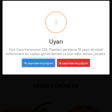
!
Uyarı
Pipolarımız gerçek resimleriyle sergilenmektedir.
Türk Ceza Kanununun 226. Maddesi gereğince 18 yaşın altındaki
Gördüğünüz pipoyu satın alırsınız. Pipo satıldığında
kullanıcıların bu sayfayı görüntülemesi ve ürün satın alması yasaktır.
resmi silinir.
18 yaşından büyüğüm
18 yaşından küçüğüm
BENZER ÜRÜNLER