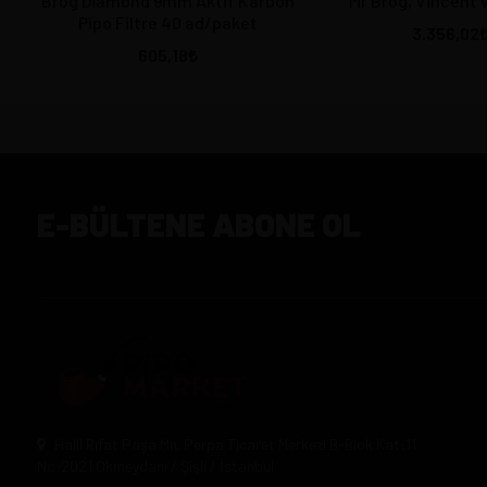
Brog Diamond 9mm Aktif Karbon
Mr Brog, Vincent 
Pipo Filtre 40 ad/paket
3.356,02
605,18
E-BÜLTENE ABONE OL
Halil Rıfat Paşa Mh. Perpa Ticaret Merkezi B-Blok Kat:11
No:2021 Okmeydanı / Şişli / İstanbul