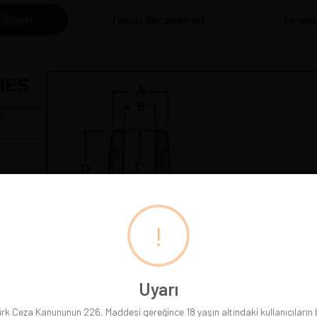
 Bilgisi
Taksit Seçenekleri
Yoruml
IES
a
 cm
!
Pipolarımız gerçek resimleriyle sergilenmektedir. Gördüğünüz
Uyarı
rk Ceza Kanununun 226. Maddesi gereğince 18 yaşın altındaki kullanıcıların