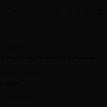
Giriş Yap / Login | Üye Ol / Register
Seçiniz
Türk Lirası
0
Briar
MR BROG Poland
Mr Brog 177 Yoko Mini Briar Pipe. Coffee break
13935
12,5 * 2,3 cm - 15 gr Lütfen Seçiniz.
3.190,97
1
SEÇİNİZ | CHOOSE:
1
2
3
4
5
6
7