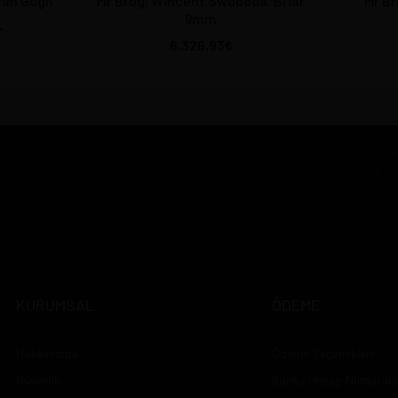
van Gogh
Mr Brog, Wincent Swoboda. Briar
Mr Br
9mm
6.326,93
KURUMSAL
ÖDEME
Hakkımızda
Ödeme Seçenekleri
Güvenlik
Banka Hesap Numarala