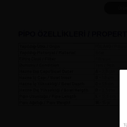
Ürün
PİPO ÖZELLİKLERİ / PROPERT
Yapıldığı Ülke / Orijin
POLAND / Polony
Yapıldığı Meteryal / Material
Briar
Filtre Cinsi / Filter
Filtresiz
Durumu / Condition
Yeni / New
Hazne Dış Çapı/Bowl Outer
A
= 2,8
Hazne İç Çapı / Bowl Inner
B
= 1,5 cm
Hazne İç Yüksekliği / Bowl Depth
C
= 1,8 cm
Hazne Dış Yüksekliği / Bowl Heigth
D
= 2,3 cm
Pipo Uzunluğu / Pipe Length
E
= 12,5 cm
Pipo Ağırlığı / Pipe Weight
W
= 15 gr
Tü