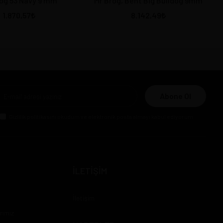
og 53 Navy 9 mm
Mr Brog, Bent Big Bulldog 9mm
1.870,57
8.142,49
Abone Ol
Gizlilik politikasını
okudum ve elektronik posta almayı kabul ediyorum.
İLETİŞİM
İletişim
rımız