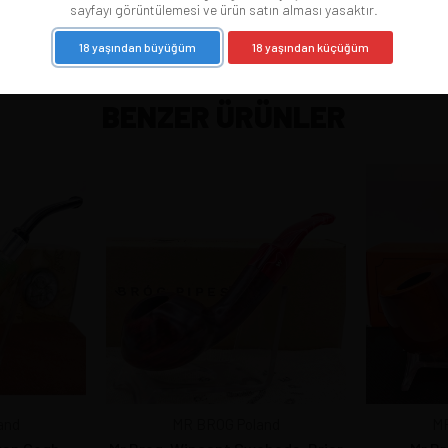
sayfayı görüntülemesi ve ürün satın alması yasaktır.
18 yaşından büyüğüm
18 yaşından küçüğüm
BENZER ÜRÜNLER
and
MR BROG Poland
MR