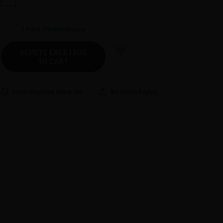
1
Adet Stoklarımızda
SEPETE EKLE | ADD
TO CART
Fiyatı Düşünce Haber Ver
Bu Ürünü Paylaş