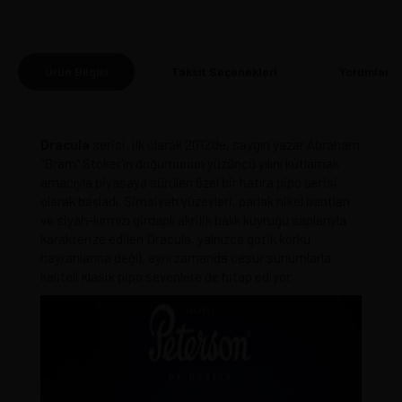
Ürün Bilgisi
Taksit Seçenekleri
Yorumlar
(0
Dracula
serisi, ilk olarak 2012'de, saygın yazar Abraham
"Bram" Stoker'ın doğumunun yüzüncü yılını kutlamak
amacıyla piyasaya sürülen özel bir hatıra pipo serisi
olarak başladı. Simsiyah yüzeyleri, parlak nikel bantları
ve siyah-kırmızı girdaplı akrilik balık kuyruğu saplarıyla
karakterize edilen Dracula, yalnızca gotik korku
hayranlarına değil, aynı zamanda cesur sunumlarla
kaliteli klasik pipo sevenlere de hitap ediyor.