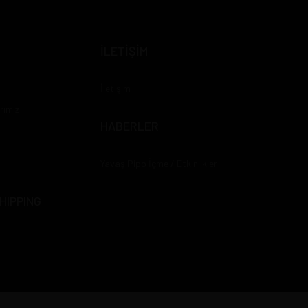
İLETİŞİM
İletişim
rımız
HABERLER
Yavaş Pipo İçme / Etkinlikler
HIPPING