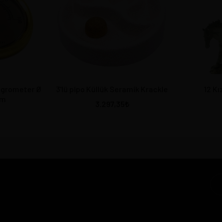
ygrometer Ø
3'lü pipo Küllük Seramik Krackle
12 Kı
cm
3.297,35