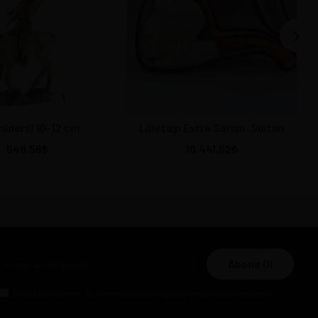
zılderili 10-12 cm
Lületaşı Extra Sarısu. Sultan
549,56
10.441,62
Abone Ol
Gizlilik politikasını
okudum ve elektronik posta almayı kabul ediyorum.