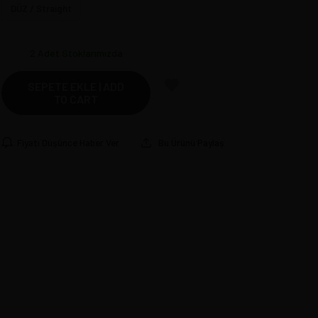
DÜZ / Straight
2
Adet Stoklarımızda
SEPETE EKLE | ADD
TO CART
Fiyatı Düşünce Haber Ver
Bu Ürünü Paylaş