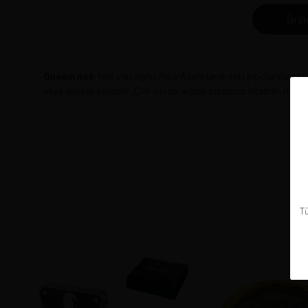
Ürün
Önemli not:
Yeni alacağınız Pipo Ağızlıklarını eski pipolarınızda k
veya gevşek kalabilir. Çok sıkı bir ağızlık piponuzu kırabilir. Bu 
Tü