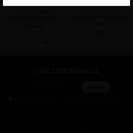
ERMURI Germany
ERMURI Germany
Humidor Akrilik Vitrin Dolap
Puro PORSELEN Küllük Siyah 21 *
17 cm
6.051,85
1.457,95
E-BÜLTENE ABONE OL
Abone Ol
Gizlilik politikasını
okudum ve elektronik posta almayı kabul ediyorum.