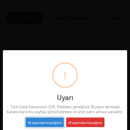
Ürün Bilgisi
Taksit Seçenekleri
Yorumlar
(0
BENZER ÜRÜNLER
!
Uyarı
Türk Ceza Kanununun 226. Maddesi gereğince 18 yaşın altındaki
kullanıcıların bu sayfayı görüntülemesi ve ürün satın alması yasaktır.
18 yaşından büyüğüm
18 yaşından küçüğüm