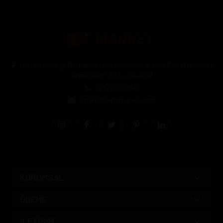
Halil Rıfat Paşa Mh. Perpa Ticaret Merkezi B-Blok Kat:11 No:2021
Okmeydanı / Şişli / İstanbul
0212 3205046
siparis@pipomarket.com
KURUMSAL
ÖDEME
İLETİŞİM