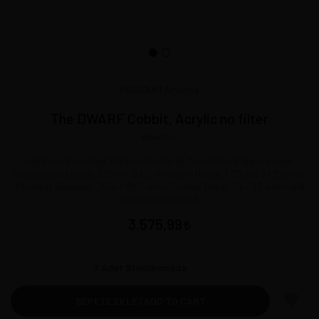
MISSOURI America
The DWARF Cobbit, Acrylic no filter
dwarf-c
Hardwood inserted, Italian volcanite bit. Non-filtered Approximate
Dimensions: Length: 7.25 in / 184.15 mm Bowl Height: 1.375 in / 34.925 mm
Chamber Diameter: .75 in / 19.05 mm Chamber Depth: 1 in / 25.4 mm and
an Italian Acrylic bit.
3.575,99
7
Adet Stoklarımızda
SEPETE EKLE | ADD TO CART