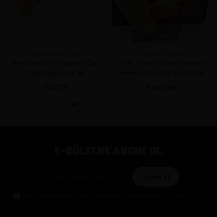
MISSOURI America
MISSOURI America
Mizzou and Pony Express Corn
2018 Limited Edition Reverse
Cob Pipes no filter
Calabash Corn Cob 6 mm Filter
786,72
5.483,19
E-BÜLTENE ABONE OL
Abone Ol
Gizlilik politikasını
okudum ve elektronik posta almayı kabul ediyorum.