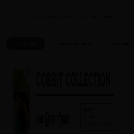
Fiyatı Düşünce Haber Ver
Bu Ürünü Paylaş
Ürün Bilgisi
Taksit Seçenekleri
Yorumlar
(0