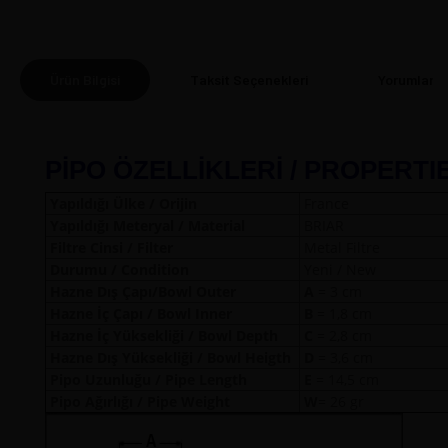
Ürün Bilgisi
Taksit Seçenekleri
Yorumlar
(0
PİPO ÖZELLİKLERİ / PROPERTI
Yapıldığı Ülke / Orijin
France
Yapıldığı Meteryal / Material
BRIAR
Filtre Cinsi / Filter
Metal Filtre
Durumu / Condition
Yeni / New
Hazne Dış Çapı/Bowl Outer
A
= 3 
Hazne İç Çapı / Bowl Inner
B
= 1,8 cm
Hazne İç Yüksekliği / Bowl Depth
C
= 2,8 cm
Hazne Dış Yüksekliği / Bowl Heigth
D
= 3,6 cm
Pipo Uzunluğu / Pipe Length
E
= 14,5 cm
Pipo Ağırlığı / Pipe Weight
W
= 26 gr