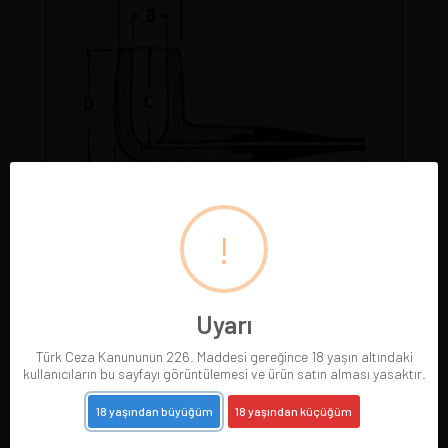
!
Pipolarımız gerçek resimleriyle
sergilenmektedir. Gördüğünüz pipoyu satın
alırsınız. Pipo satıldığında resmi silinir.
Uyarı
Türk Ceza Kanununun 226. Maddesi gereğince 18 yaşın altındaki
kullanıcıların bu sayfayı görüntülemesi ve ürün satın alması yasaktır.
18 yaşından büyüğüm
18 yaşından küçüğüm