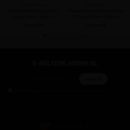
CHACOM France
CHACOM France
CHACOM Noel 2024 Straight.
Chacom Churchill Churchwarden
Acrylic, 9mm + Adaptor
78 Acrylic, 9mm + Adaptor
9.342,50
10.716,40
E-BÜLTENE ABONE OL
Abone Ol
Gizlilik politikasını
okudum ve elektronik posta almayı kabul ediyorum.