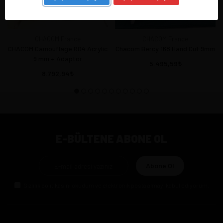
CHACOM France
CHACOM France
CHACOM Camouflage R04 Acrylic
Chacom Bercy 168 Hand Cut 9mm
9 mm + Adaptor
5.495,59
8.792,94
E-BÜLTENE ABONE OL
Abone Ol
Gizlilik politikasını
okudum ve elektronik posta almayı kabul ediyorum.