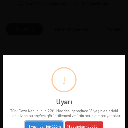
Fiyatı Düşünce Haber Ver
Bu Ürünü Paylaş
Ürün Bilgisi
Taksit Seçenekleri
Yorumlar
(0
!
BENZER ÜRÜNLER
Uyarı
Türk Ceza Kanununun 226. Maddesi gereğince 18 yaşın altındaki
kullanıcıların bu sayfayı görüntülemesi ve ürün satın alması yasaktır.
18 yaşından büyüğüm
18 yaşından küçüğüm