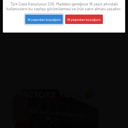
Türk Ceza Kanununun 226. Maddesi gereğince 18 yaşın altındaki
kullanıcıların bu sayfayı görüntülemesi ve ürün satın alması yasaktır.
18 yaşından büyüğüm
18 yaşından küçüğüm