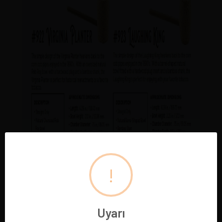
!
Uyarı