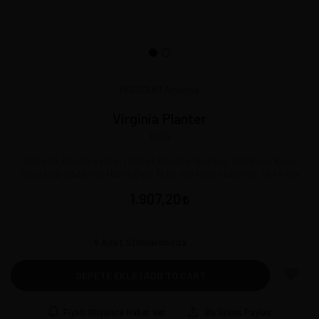
MISSOURI America
Virginia Planter
11139
Filitresiz. Bambu ağızlık. Yaklaşık Boyutlar Uzunluk: 159,72 mm Kase
Yüksekliği: 53,86 mm Hazne Çapı: 19,05 mm Hazne Derinliği: 38,84 mm
1.907,20
9
Adet Stoklarımızda
SEPETE EKLE | ADD TO CART
Fiyatı Düşünce Haber Ver
Bu Ürünü Paylaş