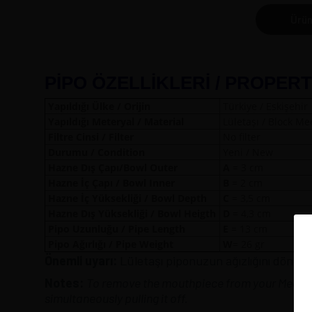
Ürün
PİPO ÖZELLİKLERİ / PROPERT
Yapıldığı Ülke / Orijin
Türkiye / Eskişehir
Yapıldığı Meteryal / Material
Lületaşı / Block M
Filtre Cinsi / Filter
No filter
Durumu / Condition
Yeni / New
Hazne Dış Çapı/Bowl Outer
A
= 3 
Hazne İç Çapı / Bowl Inner
B
= 2 cm
Hazne İç Yüksekliği / Bowl Depth
C
= 3,5 cm
Hazne Dış Yüksekliği / Bowl Heigth
D
= 4,3 cm
Pipo Uzunluğu / Pipe Length
E
= 13 cm
Pipo Ağırlığı / Pipe Weight
W
= 26 gr
Önemli uyarı:
Lületaşı piponuzun ağızlığını döndür
Notes:
To remove the mouthpiece from your Meersch
simultaneously pulling it off.