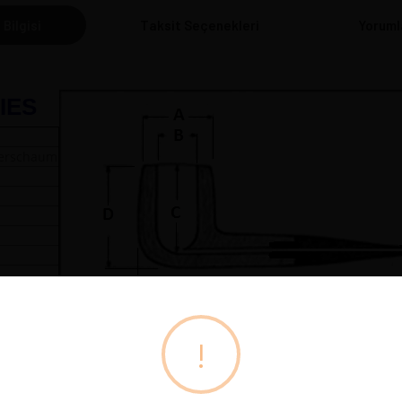
 Bilgisi
Taksit Seçenekleri
Yoruml
IES
eerschaum
cm
meden hafifce sağa-sola oynatıp çekerek çıkartınız. /
!
aum pipe, do not continuously rotate it. Remove it by slowly