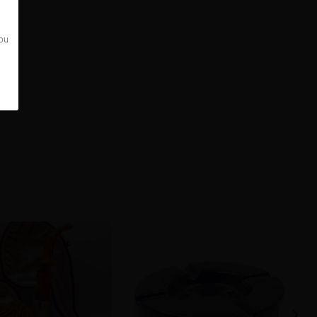
 bu
sold.