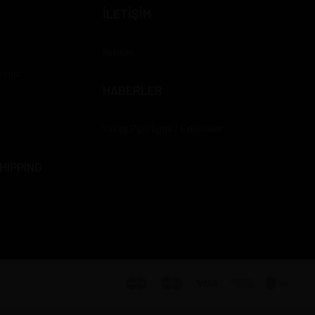
İLETİŞİM
İletişim
rımız
HABERLER
Yavaş Pipo İçme / Etkinlikler
HIPPING