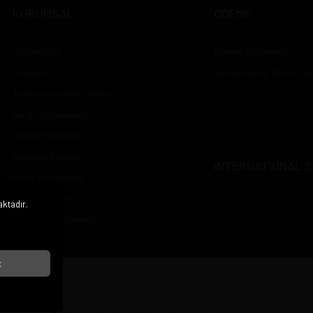
KURUMSAL
ÖDEME
Hakkımızda
Ödeme Seçenekleri
Güvenlik
Banka Hesap Numarala
Teslimat ve İade Şartları
Kargo Seçenekleri
Gizlilik Politikası
Kullanım Koşulları
INTERNATIONAL S
Satış Sözleşmesi
Sosyal Medya
aktadır.
i
Çalışma Saatlerimiz
t