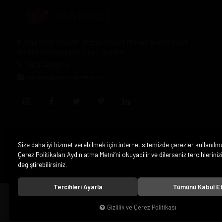
Halil Rıfat Paşa Mh. Perpa Ticaret Merkezi B-Blok Kat:11
No:2021 Okmeydanı / Şişli / İstanbul
0212 3205046
siparis@pipomarket.com
Size daha iyi hizmet verebilmek için internet sitemizde çerezler kullanılm
Çerez Politikaları Aydınlatma Metni’ni okuyabilir ve dilerseniz tercihleriniz
değiştirebilirsiniz.
Tercihleri Ayarla
Tümünü Kabul E
© 2020
Pipo Market
. Tüm hakları saklıdır.
Gizlilik ve Çerez Politikası