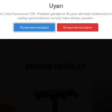
 pipoyu satın alırsınız. Pipo satıldığında resmi silinir.
Uyarı
rk Ceza Kanununun 226. Maddesi gereğince 18 yaşın altındaki kullanıcıların
sayfayı görüntülemesi ve ürün satın alması yasaktır.
 You buy the pipe you see. The picture is removed when the pipe is 
18 yaşından büyüğüm
18 yaşından küçüğüm
BENZER ÜRÜNLER