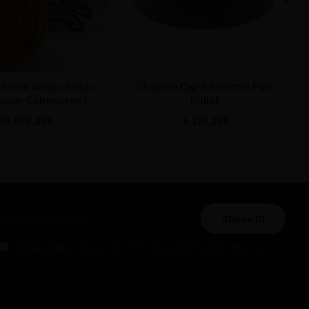
 Extra Sarısu Sezar
Chacom Cig-R Seramik Puro
unlar Cehennemi)
Küllük
19.806,05
4.126,26
Abone Ol
Gizlilik politikasını
okudum ve elektronik posta almayı kabul ediyorum.