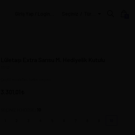
Giriş Yap / Login | Üye Ol / Register
Seçiniz
Türk Lirası
0
Lületaşı Extra Sarısu M. Hediyelik Kutulu
11712
Çeşitli modeller, lütfen seçiniz.
3.301,01
10
SEÇİNİZ | CHOOSE:
1
2
3
4
5
6
7
8
9
10