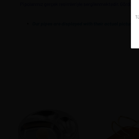
Pipolarımız gerçek resimleriyle sergilenmektedir. Gördüğünüz
Tü
Our pipes are displayed with their actual pictures.