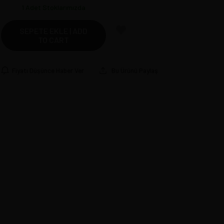
1
Adet Stoklarımızda
SEPETE EKLE | ADD
TO CART
Fiyatı Düşünce Haber Ver
Bu Ürünü Paylaş