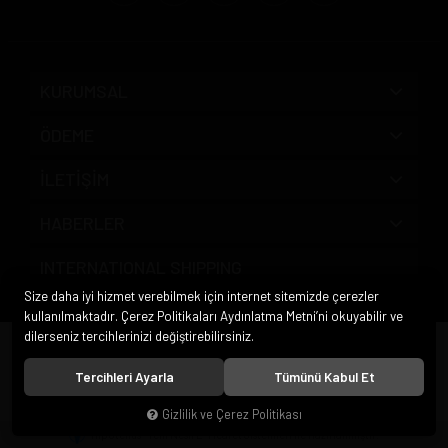
KURUMSAL
ÖDEME
İLETİŞİM
HABERLER
INTERNATIONAL SHIPPING
Size daha iyi hizmet verebilmek için internet sitemizde çerezler
kullanılmaktadır. Çerez Politikaları Aydınlatma Metni’ni okuyabilir ve
dilerseniz tercihlerinizi değiştirebilirsiniz.
© 2020
Pipo Market
. Tüm hakları saklıdır.
Tercihleri Ayarla
Tümünü Kabul Et
Gizlilik ve Çerez Politikası
®
Hipotenüs
Yeni Nesil E-Ticaret Sistemleri ile Hazırlanmıştır.