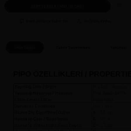
SEPETE EKLE | ADD TO CART
Fiyatı Düşünce Haber Ver
Bu Ürünü Paylaş
Ürün Bilgisi
Taksit Seçenekleri
Yorumlar
(0
PİPO ÖZELLİKLERİ / PROPERTI
Yapıldığı Ülke / Orijin
POLAND / Polonya
Yapıldığı Meteryal / Material
Pear Wood+Akrilik
Filtre Cinsi / Filter
Metal filtre
Durumu / Condition
Yeni / New
Hazne Dış Çapı/Bowl Outer
A
= 3,5 
Hazne İç Çapı / Bowl Inner
B
= 1,6 cm
Hazne İç Yüksekliği / Bowl Depth
C
= 2,7 cm