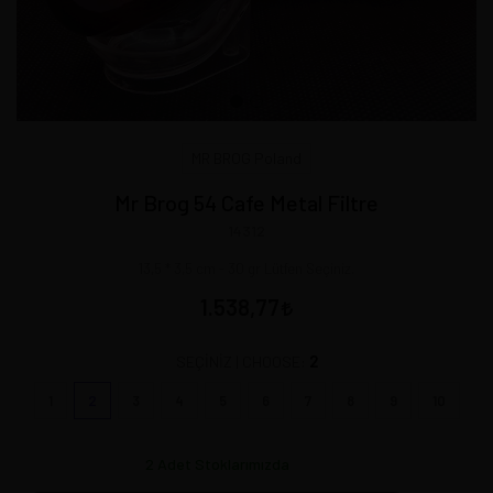
MR BROG Poland
Mr Brog 54 Cafe Metal Filtre
14312
13,5 * 3,5 cm - 30 gr Lütfen Seçiniz.
1.538,77
2
SEÇİNİZ | CHOOSE:
1
2
3
4
5
6
7
8
9
10
2
Adet Stoklarımızda