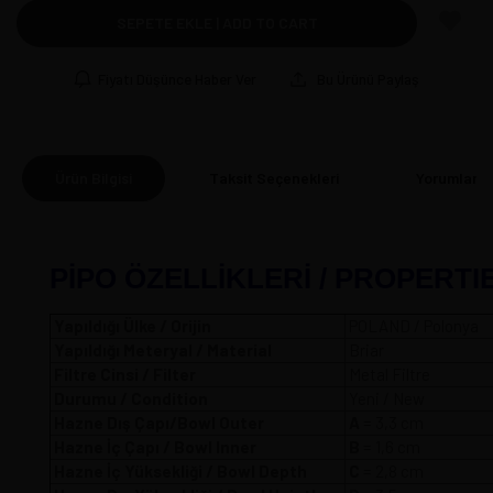
SEPETE EKLE | ADD TO CART
Fiyatı Düşünce Haber Ver
Bu Ürünü Paylaş
Ürün Bilgisi
Taksit Seçenekleri
Yorumlar
(0
PİPO ÖZELLİKLERİ / PROPERTI
Yapıldığı Ülke / Orijin
POLAND / Polonya
Yapıldığı Meteryal / Material
Briar
Filtre Cinsi / Filter
Metal Filtre
Durumu / Condition
Yeni / New
Hazne Dış Çapı/Bowl Outer
A
= 3,3 
Hazne İç Çapı / Bowl Inner
B
= 1,6 cm
Hazne İç Yüksekliği / Bowl Depth
C
= 2,8 cm