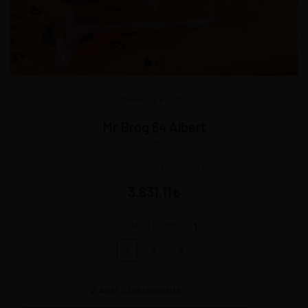
MR BROG Poland
Mr Brog 64 Albert
11070
12 * 3,5 cm - 27 gr Lütfen Seçiniz!
3.631,11
1
SEÇİNİZ | CHOOSE:
1
2
3
2
Adet Stoklarımızda