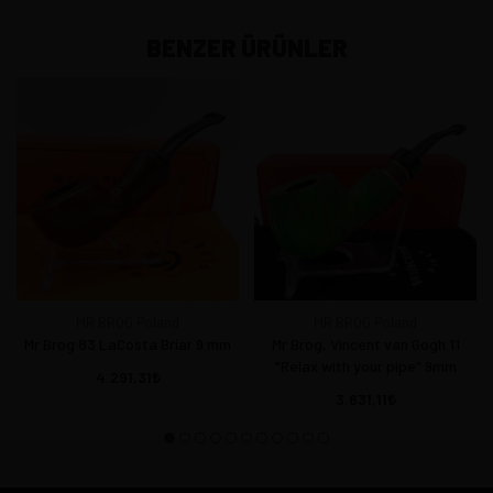
BENZER ÜRÜNLER
MR BROG Poland
MR BROG Poland
Mr Brog 83 LaCosta Briar 9 mm
Mr Brog, Vincent van Gogh 11
"Relax with your pipe" 9mm
4.291,31
3.631,11