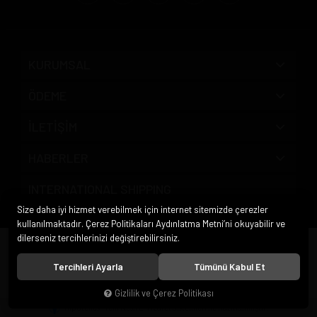
KURUMSAL
ÖDEME
İLETİŞİM
HABERLER
INTERNATIONAL SHIPPING
Size daha iyi hizmet verebilmek için internet sitemizde çerezler
kullanılmaktadır. Çerez Politikaları Aydınlatma Metni’ni okuyabilir ve
dilerseniz tercihlerinizi değiştirebilirsiniz.
© 2020
Pipo Market
. Tüm hakları saklıdır.
Tercihleri Ayarla
Tümünü Kabul Et
Gizlilik ve Çerez Politikası
®
Hipotenüs
Yeni Nesil E-Ticaret Sistemleri ile Hazırlanmıştır.