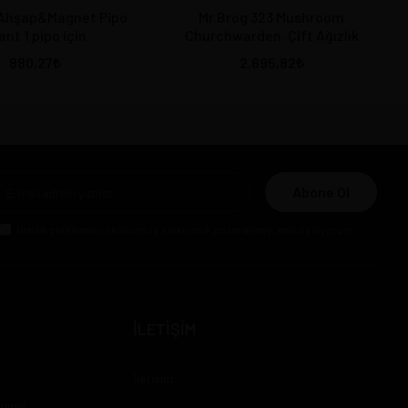
Ahşap&Magnet Pipo
Mr Brog 323 Mushroom
ant 1 pipo için
Churchwarden. Çift Ağızlık
880,27
2.695,82
Abone Ol
Gizlilik politikasını
okudum ve elektronik posta almayı kabul ediyorum.
İLETİŞİM
İletişim
rımız