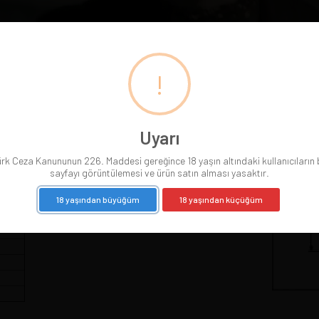
!
Pipolarımız gerçek resimleriyle sergilenmektedir.
Gördüğünüz pipoyu satın alırsınız. Pipo satıldığında
Uyarı
resmi silinir.
rk Ceza Kanununun 226. Maddesi gereğince 18 yaşın altındaki kullanıcıların
sayfayı görüntülemesi ve ürün satın alması yasaktır.
18 yaşından büyüğüm
18 yaşından küçüğüm
cm