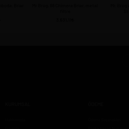
boda. Briar
Mr Brog, 88 Chimera Briar, metal
Mr. Brog 
filtre
St
3.631,11
KURUMSAL
ÖDEME
Hakkımızda
Ödeme Seçenekleri
Güvenlik
Banka Hesap Numarala