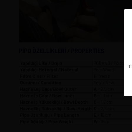
PİPO ÖZELLİKLERİ / PROPERTIES
Yapıldığı Ülke / Orijin
POLAND / Polonya
Tü
Yapıldığı Meteryal / Material
Pear Wood
Filtre Cinsi / Filter
Filtresiz
Durumu / Condition
Yeni / New
Hazne Dış Çapı/Bowl Outer
A
= 2,5 
Hazne İç Çapı / Bowl Inner
B
= 1,1 cm
Hazne İç Yüksekliği / Bowl Depth
C
= 1,7 cm
Hazne Dış Yüksekliği / Bowl Heigth
D
= 2,5 cm
Pipo Uzunluğu / Pipe Length
E
= 10 cm
Pipo Ağırlığı / Pipe Weight
W
= 15 gr