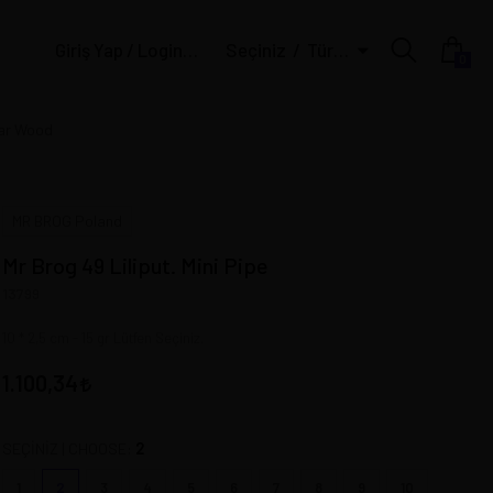
Giriş Yap / Login | Üye Ol / Register
Seçiniz
Türk Lirası
0
ear Wood
MR BROG Poland
Mr Brog 49 Liliput. Mini Pipe
13799
10 * 2,5 cm - 15 gr Lütfen Seçiniz.
1.100,34
2
SEÇİNİZ | CHOOSE:
1
2
3
4
5
6
7
8
9
10