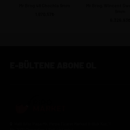
Mr Brog 48 Chochla 9mm
Mr Brog, Wincent Swo
9mm
1.870,57
6.326,93
E-BÜLTENE ABONE OL
Halil Rıfat Paşa Mh. Perpa Ticaret Merkezi B-Blok Kat:11
No:2021 Okmeydanı / Şişli / İstanbul