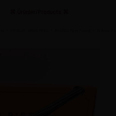
Ürünler/Products
yfa
PİPOLAR - BRIAR PIPES
MR BROG Pipes Poland
Mr Brog- P