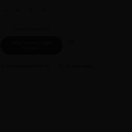
11
12
13
14
1
Adet Stoklarımızda
SEPETE EKLE | ADD
TO CART
Fiyatı Düşünce Haber Ver
Bu Ürünü Paylaş