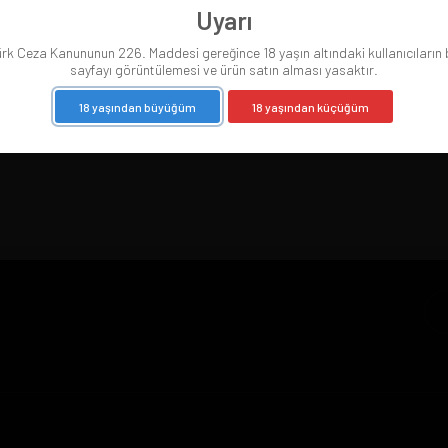
Uyarı
 Bilgisi
Taksit Seçenekleri
Yoruml
rk Ceza Kanununun 226. Maddesi gereğince 18 yaşın altındaki kullanıcıların
sayfayı görüntülemesi ve ürün satın alması yasaktır.
18 yaşından büyüğüm
18 yaşından küçüğüm