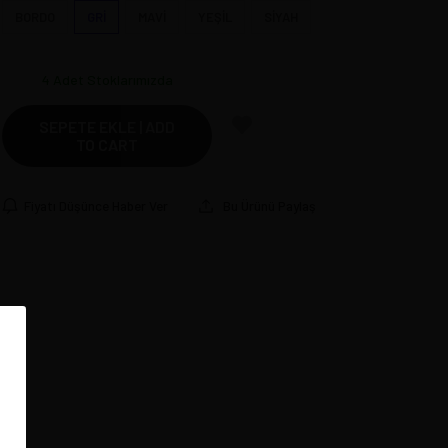
BORDO
GRİ
MAVİ
YEŞİL
SİYAH
4
Adet Stoklarımızda
SEPETE EKLE | ADD
TO CART
Fiyatı Düşünce Haber Ver
Bu Ürünü Paylaş