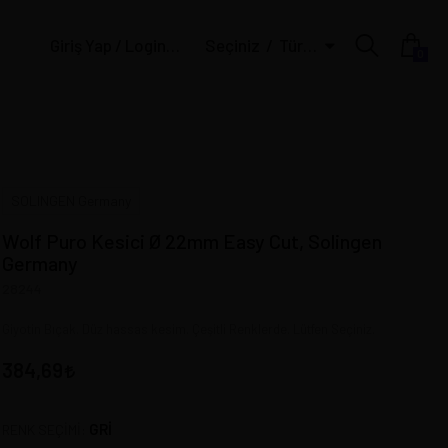
Giriş Yap / Login | Üye Ol / Register
Seçiniz
Türk Lirası
0
SOLINGEN Germany
Wolf Puro Kesici Ø 22mm Easy Cut, Solingen
Germany
28244
Giyotin Bıçak. Düz hassas kesim. Çeşitli Renklerde. Lütfen Seçiniz.
384,69
GRİ
RENK SEÇİMİ: