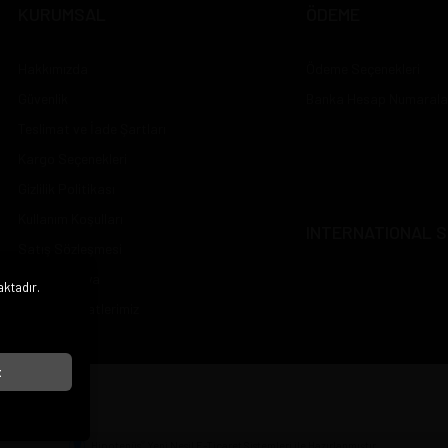
KURUMSAL
ÖDEME
Hakkımızda
Ödeme Seçenekleri
Güvenlik
Banka Hesap Numarala
Teslimat ve İade Şartları
Kargo Seçenekleri
Gizlilik Politikası
Kullanım Koşulları
INTERNATIONAL S
Satış Sözleşmesi
Sosyal Medya
aktadır.
i
Çalışma Saatlerimiz
t
®
Hipotenüs
Yeni Nesil E-Ticaret Sistemleri ile Hazırlanmıştır.