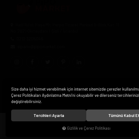
Halil Rıfat Paşa Mh. Perpa Ticaret Merkezi B-Blok Kat:11
No:2021 Okmeydanı / Şişli / İstanbul
0212 3205046
siparis@pipomarket.com
Size daha iyi hizmet verebilmek için internet sitemizde çerezler kullanılm
Çerez Politikaları Aydınlatma Metni’ni okuyabilir ve dilerseniz tercihleriniz
değiştirebilirsiniz.
Tercihleri Ayarla
Tümünü Kabul E
© 2020
Pipo Market
. Tüm hakları saklıdır.
Gizlilik ve Çerez Politikası