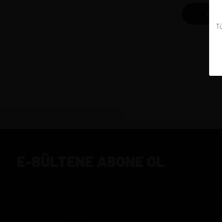
Ürün
Tü
E-BÜLTENE ABONE OL