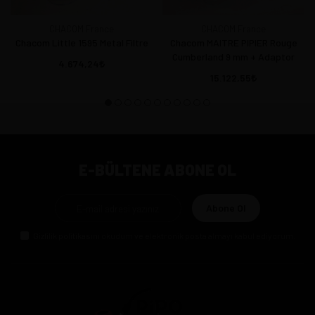
CHACOM France
CHACOM France
Chacom Little 1595 Metal Filtre
Chacom MAITRE PIPIER Rouge
Cumberland 9 mm + Adaptor
4.674,24
15.122,55
E-BÜLTENE ABONE OL
Abone Ol
Gizlilik politikasını
okudum ve elektronik posta almayı kabul ediyorum.