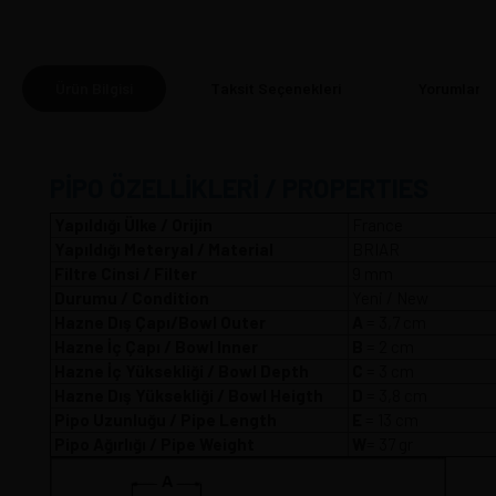
Ürün Bilgisi
Taksit Seçenekleri
Yorumlar
(0
PİPO ÖZELLİKLERİ / PROPERTIES
Yapıldığı Ülke / Orijin
France
Yapıldığı Meteryal / Material
BRIAR
Filtre Cinsi / Filter
9 mm
Durumu / Condition
Yeni / New
Hazne Dış Çapı/Bowl Outer
A
= 3,7 
Hazne İç Çapı / Bowl Inner
B
= 2 cm
Hazne İç Yüksekliği / Bowl Depth
C
= 3 cm
Hazne Dış Yüksekliği / Bowl Heigth
D
= 3,8 cm
Pipo Uzunluğu / Pipe Length
E
= 13 cm
Pipo Ağırlığı / Pipe Weight
W
= 37 gr