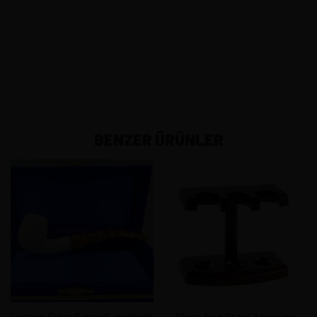
BENZER ÜRÜNLER
Lületaşı Extra Sarısu S. Hediyelik
Ahşap Pipo Stant 3 pipo için