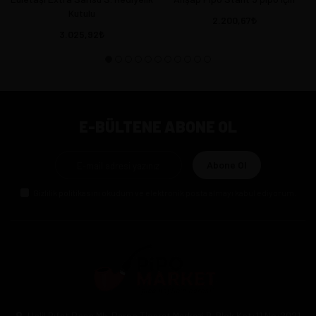
Kutulu
2.200,67
3.025,92
E-BÜLTENE ABONE OL
Abone Ol
Gizlilik politikasını
okudum ve elektronik posta almayı kabul ediyorum.
Halil Rıfat Paşa Mh. Perpa Ticaret Merkezi B-Blok Kat:11 No:2021