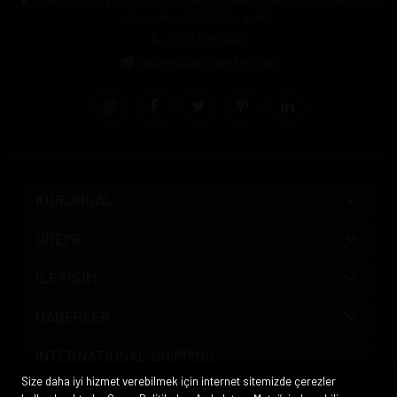
Okmeydanı / Şişli / İstanbul
0212 3205046
siparis@pipomarket.com
KURUMSAL
ÖDEME
İLETİŞİM
HABERLER
INTERNATIONAL SHIPPING
Size daha iyi hizmet verebilmek için internet sitemizde çerezler