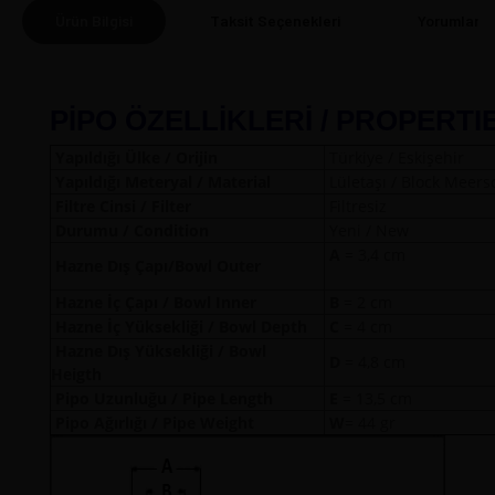
Ürün Bilgisi
Taksit Seçenekleri
Yorumlar
(0
PİPO ÖZELLİKLERİ / PROPERTI
Yapıldığı Ülke / Orijin
Türkiye / Eskişehir
Yapıldığı Meteryal / Material
Lületaşı / Block Meer
Filtre Cinsi / Filter
Filtresiz
Durumu / Condition
Yeni / New
A
= 3,4 
Hazne Dış Çapı/Bowl Outer
Hazne İç Çapı / Bowl Inner
B
= 2 cm
Hazne İç Yüksekliği / Bowl Depth
C
= 4 cm
Hazne Dış Yüksekliği / Bowl
D
= 4,8 cm
Heigth
Pipo Uzunluğu / Pipe Length
E
= 13,5 cm
Pipo Ağırlığı / Pipe Weight
W
= 44 gr