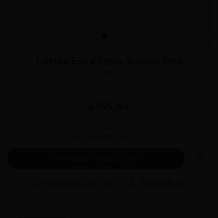
Lületaşı Extra Sarısu. Smooth Bent
13849
13,5 * 4,8 cm - 44 gr
6.045,15
1
Adet Stoklarımızda
SEPETE EKLE | ADD TO CART
Fiyatı Düşünce Haber Ver
Bu Ürünü Paylaş