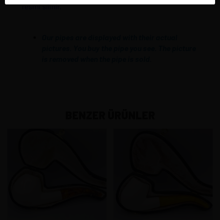
resmi silinir.
Our pipes are displayed with their actual
pictures. You buy the pipe you see. The picture
is removed when the pipe is sold.
BENZER ÜRÜNLER