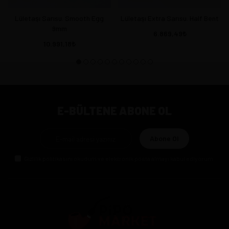
Lületaşı Sarısu. Smooth Egg
Lületaşı Extra Sarısu. Half Bent
9mm
6.869,49
10.991,18
E-BÜLTENE ABONE OL
Abone Ol
Gizlilik politikasını
okudum ve elektronik posta almayı kabul ediyorum.