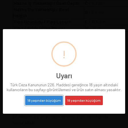
Hazne İç Yüksekliği / Bowl Depth
C
= 4,2 cm
Hazne Dış Yüksekliği / Bowl
D
= 5,5 cm
Heigth
Pipo Uzunluğu / Pipe Length
E
= 10,5 cm
Pipo Ağırlığı / Pipe Weight
W
= 75 gr
!
Uyarı
Türk Ceza Kanununun 226. Maddesi gereğince 18 yaşın altındaki
kullanıcıların bu sayfayı görüntülemesi ve ürün satın alması yasaktır.
18 yaşından büyüğüm
18 yaşından küçüğüm
Pipolarımız gerçek resimleriyle sergilenmektedir.
Gördüğünüz pipoyu satın alırsınız. Pipo satıldığında
resmi silinir.