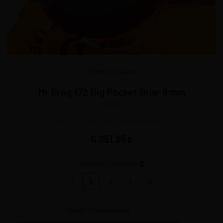
MR BROG Poland
Mr Brog 172 Big Pocket Briar 9 mm
13597
10,5 * 5,5 cm - 75 gr ::. Lütfen Seçiniz .::
6.051,85
2
SEÇİNİZ | CHOOSE:
1
2
3
4
5
1
Adet Stoklarımızda