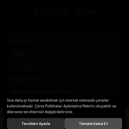
KURUMSAL
ÖDEME
İLETİŞİM
HABERLER
INTERNATIONAL SHIPPING
Size daha iyi hizmet verebilmek için internet sitemizde çerezler
kullanılmaktadır. Çerez Politikaları Aydınlatma Metni’ni okuyabilir ve
dilerseniz tercihlerinizi değiştirebilirsiniz.
© 2020
Pipo Market
. Tüm hakları saklıdır.
Tercihleri Ayarla
Tümünü Kabul Et