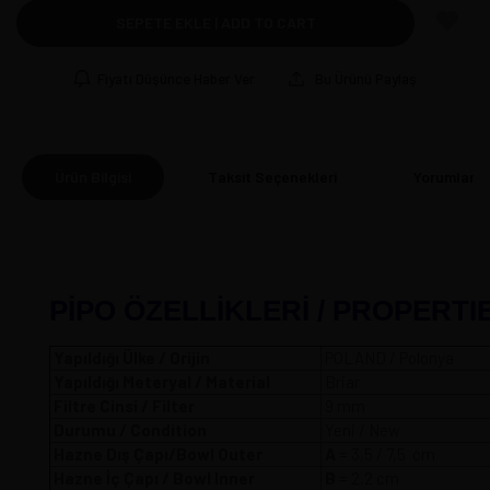
SEPETE EKLE | ADD TO CART
Fiyatı Düşünce Haber Ver
Bu Ürünü Paylaş
Ürün Bilgisi
Taksit Seçenekleri
Yorumlar
(0
PİPO ÖZELLİKLERİ / PROPERTI
Yapıldığı Ülke / Orijin
POLAND / Polonya
Yapıldığı Meteryal / Material
Briar
Filtre Cinsi / Filter
9 mm
Durumu / Condition
Yeni / New
Hazne Dış Çapı/Bowl Outer
A
= 3,5 / 7,
Hazne İç Çapı / Bowl Inner
B
= 2,2 cm