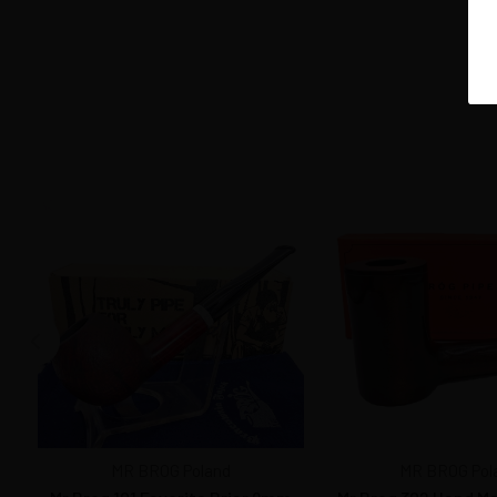
MR BROG Poland
MR BROG Pol