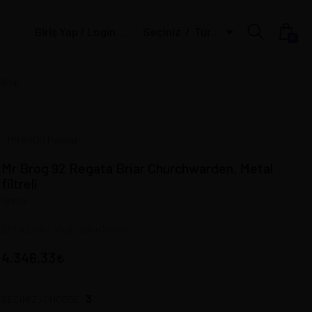
Giriş Yap / Login | Üye Ol / Register
Seçiniz
Türk Lirası
0
Briar
MR BROG Poland
Mr Brog 92 Regata Briar Churchwarden. Metal
filtreli
13940
22 * 4,2 cm - 40 gr Lütfen Seçiniz.
4.346,33
3
SEÇİNİZ | CHOOSE: