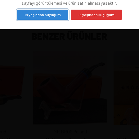
sayfayı görüntülemesi ve ürün satın alması yasaktır.
18 yaşından büyüğüm
18 yaşından küçüğüm
BENZER ÜRÜNLER
and
MR BROG Poland
MR