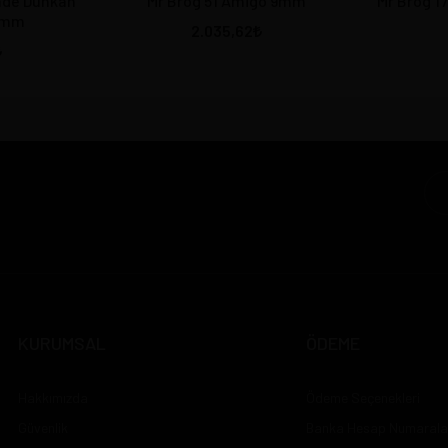
Mr Brog 51 Amigo 9mm
Mr Brog 17
9mm
2.035,62
KURUMSAL
ÖDEME
Hakkımızda
Ödeme Seçenekleri
Güvenlik
Banka Hesap Numarala