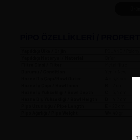
Ürün
PİPO ÖZELLİKLERİ / PROPERT
Yapıldığı Ülke / Orijin
POLAND / Polony
Yapıldığı Meteryal / Material
Briar
Filtre Cinsi / Filter
Metal filtre
Durumu / Condition
Yeni / New
Hazne Dış Çapı/Bowl Outer
A
= 3,8
Hazne İç Çapı / Bowl Inner
B
= 2 cm
Hazne İç Yüksekliği / Bowl Depth
C
= 3,4 cm
Hazne Dış Yüksekliği / Bowl Heigth
D
= 4,2 cm
Pipo Uzunluğu / Pipe Length
E
= 22 cm
Pipo Ağırlığı / Pipe Weight
W
= 40 gr
Tü