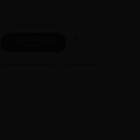
1
2
3
4
5
6
7
8
1
Adet Stoklarımızda
SEPETE EKLE | ADD
TO CART
Fiyatı Düşünce Haber Ver
Bu Ürünü Paylaş