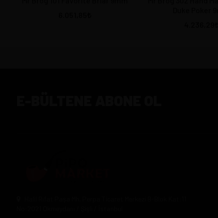
Mr Brog 101 Favorite Briar 9mm
Mr Brog 302 Hand Made Dunkan
Duke Poker 
6.051,85
4.236,29
E-BÜLTENE ABONE OL
Halil Rıfat Paşa Mh. Perpa Ticaret Merkezi B-Blok Kat:11
No:2021 Okmeydanı / Şişli / İstanbul