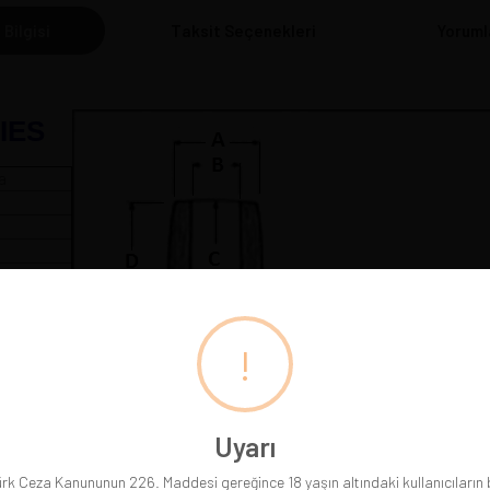
 Bilgisi
Taksit Seçenekleri
Yoruml
IES
a
 cm
!
Pipolarımız gerçek resimleriyle sergilenmektedir. Gördüğünüz
Uyarı
rk Ceza Kanununun 226. Maddesi gereğince 18 yaşın altındaki kullanıcıların