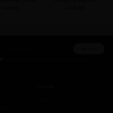
6 Pipe Briar Full Bent
Mr Brog, Pilar Briar 9mm
3.906,19
4.346,33
Abone Ol
Gizlilik politikasını
okudum ve elektronik posta almayı kabul ediyorum.
İLETİŞİM
İletişim
rımız