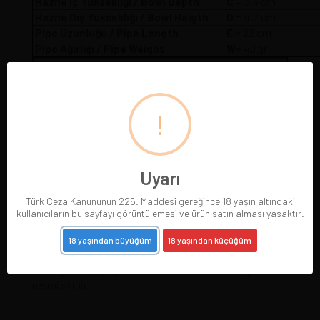
Hazne İç Yüksekliği / Bowl Depth
C
= 3,4 cm
Hazne Dış Yüksekliği / Bowl Heigth
D
= 4,2 cm
Pipo Uzunluğu / Pipe Length
E
= 22 cm
Pipo Ağırlığı / Pipe Weight
W
= 40 gr
!
Uyarı
Türk Ceza Kanununun 226. Maddesi gereğince 18 yaşın altındaki
kullanıcıların bu sayfayı görüntülemesi ve ürün satın alması yasaktır.
18 yaşından büyüğüm
18 yaşından küçüğüm
Pipolarımız gerçek resimleriyle sergilenmektedir.
Gördüğünüz pipoyu satın alırsınız. Pipo satıldığında
resmi silinir.