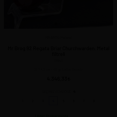
MR BROG Poland
Mr Brog 92 Regata Briar Churchwarden. Metal
filtreli
13940
22 * 4,2 cm - 40 gr Lütfen Seçiniz.
4.346,33
4
SEÇİNİZ | CHOOSE:
1
2
3
4
5
6
7
8
1
Adet Stoklarımızda