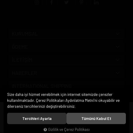
KURUMSAL
ÖDEME
İLETİŞİM
HABERLER
INTERNATIONAL SHIPPING
Size daha iyi hizmet verebilmek için internet sitemizde çerezler
kullanılmaktadır. Çerez Politikaları Aydınlatma Metni’ni okuyabilir ve
dilerseniz tercihlerinizi değiştirebilirsiniz.
© 2020
Pipo Market
. Tüm hakları saklıdır.
Tercihleri Ayarla
Tümünü Kabul Et
Gizlilik ve Çerez Politikası