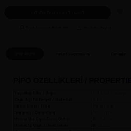
SEPETE EKLE | ADD TO CART
Fiyatı Düşünce Haber Ver
Bu Ürünü Paylaş
Ürün Bilgisi
Taksit Seçenekleri
Yorumlar
(0
PİPO ÖZELLİKLERİ / PROPERTI
Yapıldığı Ülke / Orijin
POLAND / Polonya
Yapıldığı Meteryal / Material
Briar
Filtre Cinsi / Filter
Metal filtre
Durumu / Condition
Yeni / New
Hazne Dış Çapı/Bowl Outer
A
= 3,8 
Hazne İç Çapı / Bowl Inner
B
= 2 cm