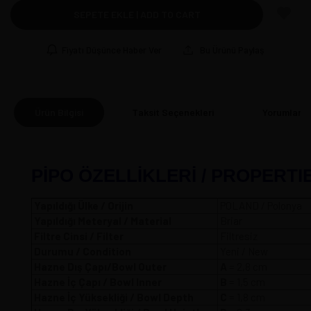
SEPETE EKLE | ADD TO CART
Fiyatı Düşünce Haber Ver
Bu Ürünü Paylaş
Ürün Bilgisi
Taksit Seçenekleri
Yorumlar
(0
PİPO ÖZELLİKLERİ / PROPERTI
Yapıldığı Ülke / Orijin
POLAND / Polonya
Yapıldığı Meteryal / Material
Briar
Filtre Cinsi / Filter
Filtresiz
Durumu / Condition
Yeni / New
Hazne Dış Çapı/Bowl Outer
A
= 2,8 
Hazne İç Çapı / Bowl Inner
B
= 1,5 cm
Hazne İç Yüksekliği / Bowl Depth
C
= 1,8 cm