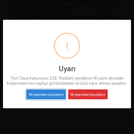
Hazne Dış Yüksekliği / Bowl Heigth
D
= 2,3 cm
Pipo Uzunluğu / Pipe Length
E
= 12,5 cm
Pipo Ağırlığı / Pipe Weight
W
= 15 gr
!
Uyarı
Türk Ceza Kanununun 226. Maddesi gereğince 18 yaşın altındaki
kullanıcıların bu sayfayı görüntülemesi ve ürün satın alması yasaktır.
18 yaşından büyüğüm
18 yaşından küçüğüm
Pipolarımız gerçek resimleriyle sergilenmektedir.
Gördüğünüz pipoyu satın alırsınız. Pipo satıldığında
resmi silinir.