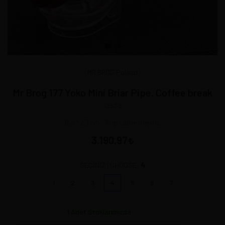
MR BROG Poland
Mr Brog 177 Yoko Mini Briar Pipe. Coffee break
13935
12,5 * 2,3 cm - 15 gr Lütfen Seçiniz.
3.190,97
4
SEÇİNİZ | CHOOSE:
1
2
3
4
5
6
7
1
Adet Stoklarımızda