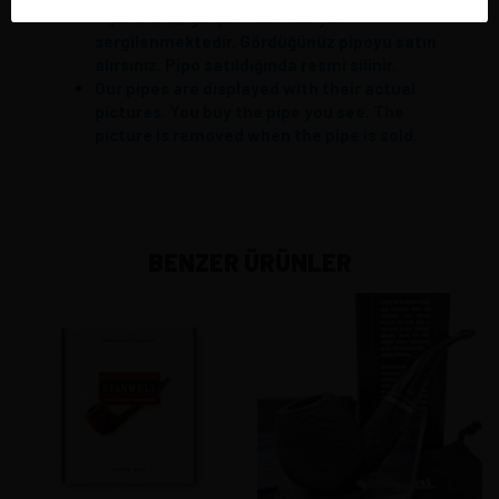
Pipolarımız gerçek resimleriyle
sergilenmektedir. Gördüğünüz pipoyu satın
alırsınız. Pipo satıldığında resmi silinir.
Our pipes are displayed with their actual
pictures. You buy the pipe you see. The
picture is removed when the pipe is sold.
BENZER ÜRÜNLER