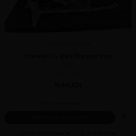
STANWELL OF DENMARK
Stanwell 234 Black Diamond 9mm
13823
14,5 * 5,3 cm - 67 gr
10.441,62
1
Adet Stoklarımızda
SEPETE EKLE | ADD TO CART
Fiyatı Düşünce Haber Ver
Bu Ürünü Paylaş