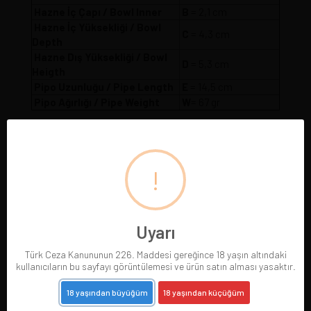
Hazne İç Çapı / Bowl Inner
B
= 2,1 cm
Hazne İç Yüksekliği / Bowl
C
= 4,3 cm
Depth
Hazne Dış Yüksekliği / Bowl
D
= 5,3 cm
Heigth
Pipo Uzunluğu / Pipe Length
E
= 14,5 cm
Pipo Ağırlığı / Pipe Weight
W
= 67 gr
!
Uyarı
Türk Ceza Kanununun 226. Maddesi gereğince 18 yaşın altındaki
kullanıcıların bu sayfayı görüntülemesi ve ürün satın alması yasaktır.
18 yaşından büyüğüm
18 yaşından küçüğüm