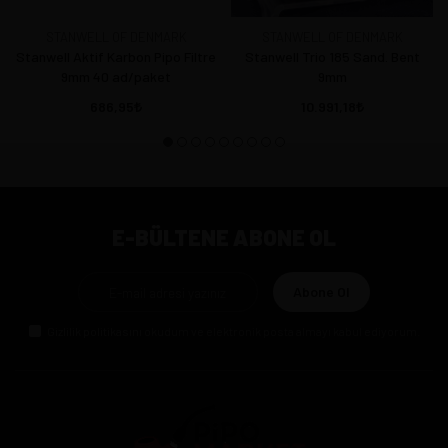
STANWELL OF DENMARK
STANWELL OF DENMARK
Stanwell Aktif Karbon Pipo Filtre
Stanwell Trio 185 Sand. Bent
9mm 40 ad/paket
9mm
686,95
10.991,18
E-BÜLTENE ABONE OL
Abone Ol
Gizlilik politikasını
okudum ve elektronik posta almayı kabul ediyorum.