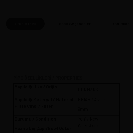
Ürün Bilgisi
Taksit Seçenekleri
Yorumlar
(0
PİPO ÖZELLİKLERİ / PROPERTIES
Yapıldığı Ülke / Orijin
DENMARK
Yapıldığı Meteryal / Material
BRIAR / Akrilik
Filtre Cinsi / Filter
9mm
Durumu / Condition
Yeni / New
A
= 4,3 cm
Hazne Dış Çapı/Bowl Outer