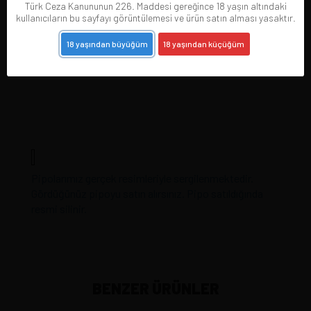
Türk Ceza Kanununun 226. Maddesi gereğince 18 yaşın altındaki
kullanıcıların bu sayfayı görüntülemesi ve ürün satın alması yasaktır.
18 yaşından büyüğüm
18 yaşından küçüğüm
Pipolarımız gerçek resimleriyle sergilenmektedir.
Gördüğünüz pipoyu satın alırsınız. Pipo satıldığında
resmi silinir.
BENZER ÜRÜNLER