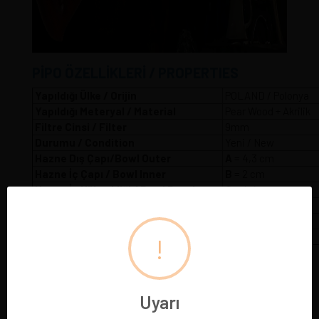
PİPO ÖZELLİKLERİ / PROPERTIES
Yapıldığı Ülke / Orijin
POLAND / Polonya
Yapıldığı Meteryal / Material
Pear Wood + Akrilik
Filtre Cinsi / Filter
9mm
Durumu / Condition
Yeni / New
Hazne Dış Çapı/Bowl Outer
A
= 4,3 
Hazne İç Çapı / Bowl Inner
B
= 2 cm
Hazne İç Yüksekliği / Bowl Depth
C
= 4,4 cm
Hazne Dış Yüksekliği / Bowl Heigth
D
= 5,2 cm
Pipo Uzunluğu / Pipe Length
E
= 32 cm
Pipo Ağırlığı / Pipe Weight
W
= 75 gr
!
Uyarı