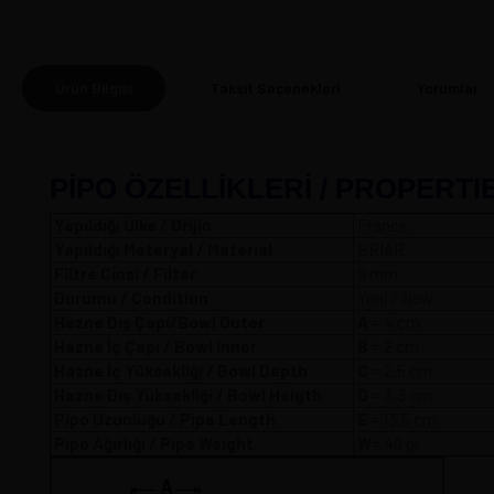
Ürün Bilgisi
Taksit Seçenekleri
Yorumlar
(0
PİPO ÖZELLİKLERİ / PROPERTI
Yapıldığı Ülke / Orijin
France
Yapıldığı Meteryal / Material
BRIAR
Filtre Cinsi / Filter
9 mm
Durumu / Condition
Yeni / New
Hazne Dış Çapı/Bowl Outer
A
= 4 
Hazne İç Çapı / Bowl Inner
B
= 2 cm
Hazne İç Yüksekliği / Bowl Depth
C
= 2,5 cm
Hazne Dış Yüksekliği / Bowl Heigth
D
= 3,3 cm
Pipo Uzunluğu / Pipe Length
E
= 13,5 cm
Pipo Ağırlığı / Pipe Weight
W
= 40 gr