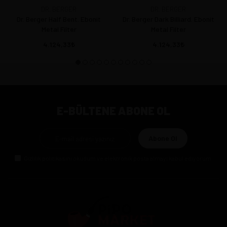
DR. BERGER
DR. BERGER
Dr. Berger Half Bent. Ebonit
Dr. Berger Dark Billiard. Ebonit
Metal Filter
Metal Filter
4.124,33
4.124,33
E-BÜLTENE ABONE OL
Abone Ol
Gizlilik politikasını
okudum ve elektronik posta almayı kabul ediyorum.