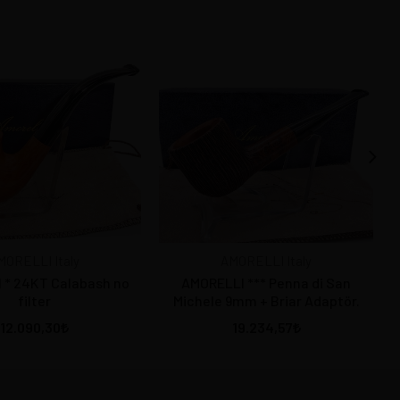
MORELLI Italy
AMORELLI Italy
 * 24KT Calabash no
AMORELLI *** Penna di San
filter
Michele 9mm + Briar Adaptör.
12.090,30
19.234,57