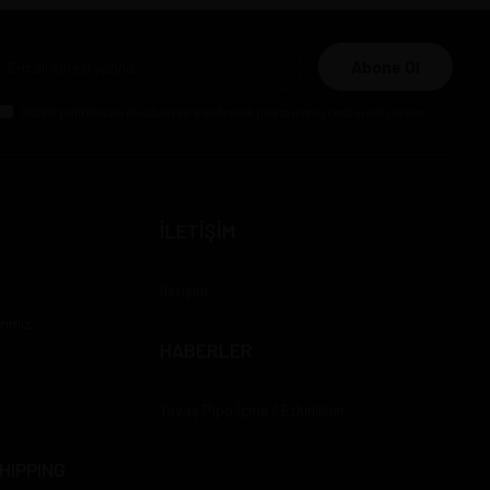
Abone Ol
Gizlilik politikasını
okudum ve elektronik posta almayı kabul ediyorum.
İLETİŞİM
İletişim
rımız
HABERLER
Yavaş Pipo İçme / Etkinlikler
HIPPING