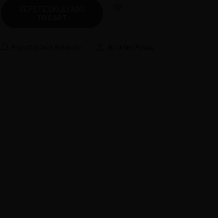
SEPETE EKLE | ADD
TO CART
Fiyatı Düşünce Haber Ver
Bu Ürünü Paylaş