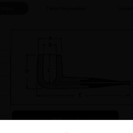
 Bilgisi
Taksit Seçenekleri
Yoruml
cm