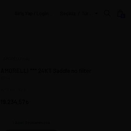
Giriş Yap / Login | Üye Ol / Register
Seçiniz
Türk Lirası
0
AMORELLI Italy
AMORELLI *** 24KT Saddle no filter
10164
14 * 6 cm - 52 gr
19.234,57
1
Adet Stoklarımızda