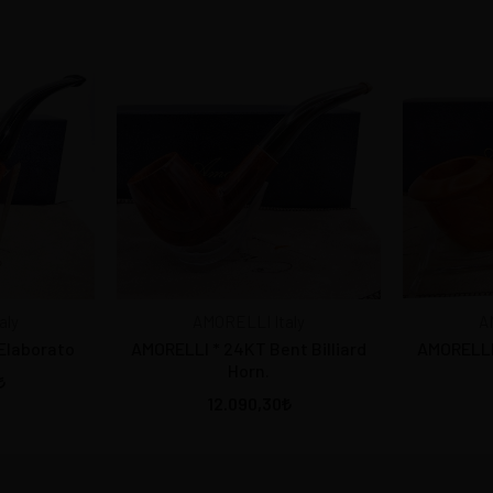
aly
AMORELLI Italy
A
 Elaborato
AMORELLI * 24KT Bent Billiard
AMORELLI
Horn.
12.090,30