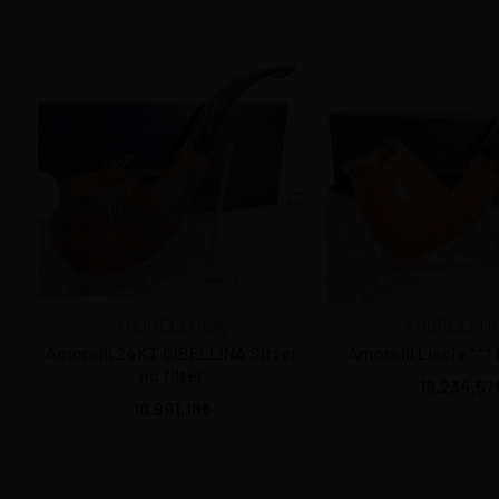
AMORELLI Italy
AMORELLI It
Amorelli 24KT GIBELLINA Sitter
Amorelli Liscia ***
no filter
19.234,57
10.991,18