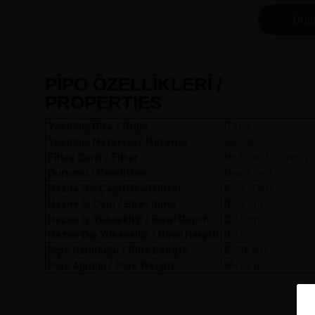
Ürün
PİPO ÖZELLİKLERİ /
PROPERTIES
Yapıldığı Ülke / Orijin
ITALY
Yapıldığı Meteryal / Material
BRIAR
Filtre Cinsi / Filter
No Filter / Filtresiz
Durumu / Condition
New / Yeni
Hazne Dış Çapı/Bowl Outer
A
= 4,3 
Hazne İç Çapı / Bowl Inner
B
= 2 cm
Hazne İç Yüksekliği / Bowl Depth
C
= 5 cm
Hazne Dış Yüksekliği / Bowl Heigth
D
= 6 cm
Pipo Uzunluğu / Pipe Length
E
= 14 cm
Pipo Ağırlığı / Pipe Weight
W
= 52 gr